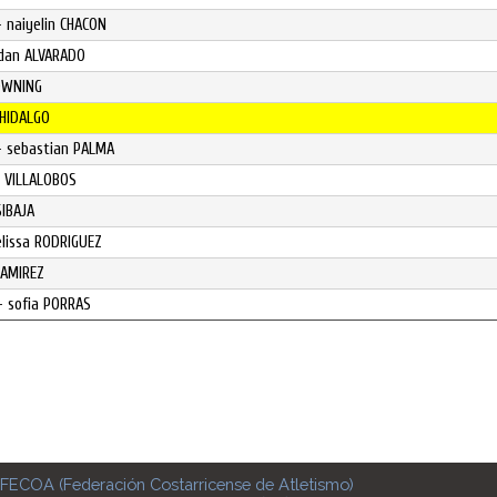
- naiyelin CHACON
rdan ALVARADO
DOWNING
 HIDALGO
- sebastian PALMA
o VILLALOBOS
SIBAJA
elissa RODRIGUEZ
RAMIREZ
- sofia PORRAS
FECOA (Federación Costarricense de Atletismo)