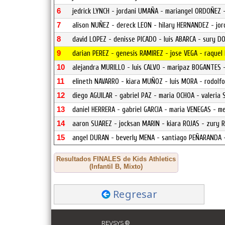
6
jedrick LYNCH - jordani UMAÑA - mariangel ORDOÑEZ 
7
alison NUÑEZ - dereck LEON - hilary HERNANDEZ - jo
8
david LOPEZ - denisse PICADO - luis ABARCA - sury 
9
darian PEREZ - genesis RAMIREZ - jose VEGA - raquel
10
alejandra MURILLO - luis CALVO - maripaz BOGANTES 
11
elineth NAVARRO - kiara MUÑOZ - luis MORA - rodolf
12
diego AGUILAR - gabriel PAZ - maria OCHOA - valeria 
13
daniel HERRERA - gabriel GARCIA - maria VENEGAS - m
14
aaron SUAREZ - jocksan MARIN - kiara ROJAS - zury 
15
angel DURAN - beverly MENA - santiago PEÑARANDA 
Resultados FINALES de Kids Athletics
(Infantil B, Mixto)
Regresar
REVSYS ®