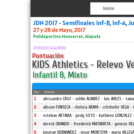
Inicio
JDN 2017 - Semifinales Inf-B, Inf-A, J
27 y 28 de Mayo, 2017
Polideportivo Monserrat, Alajuela
27/05/2017 a las 08:00
Puntuación
KIDS Athletics - Relevo Ve
Infantil B, Mixto
Pos
Nombre
1
alessandro CRUZ - ashlin ALVAREZ - luis AVILES - ta
2
alisson FONSECA - chelsea ARAYA - cristhofer VEGA -
3
esteban ARTAVIA - jordy SOTO - kathleen GONZALEZ -
4
dereck OBANDO - freederick MATARRITA - genesis VIL
5
jonatan HERNANDEZ - josue MONTOYA - maria VILLEGA