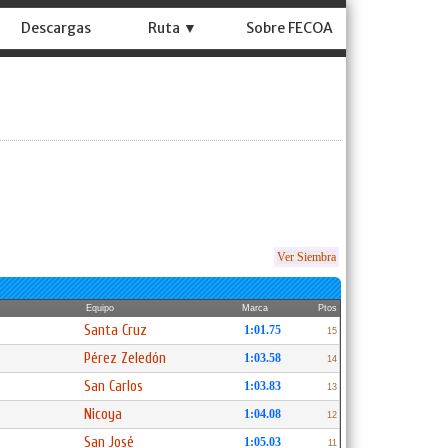
Descargas
Ruta ▼
Sobre FECOA
Ver Siembra
Equipo
Marca
Ptos
Santa Cruz
1:01.75
15
Pérez Zeledón
1:03.58
14
San Carlos
1:03.83
13
Nicoya
1:04.08
12
San José
1:05.03
11