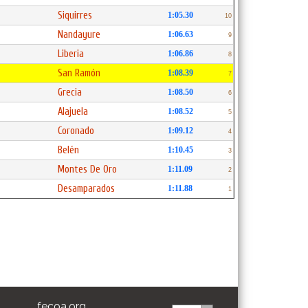
Siquirres
1:05.30
10
Nandayure
1:06.63
9
Liberia
1:06.86
8
San Ramón
1:08.39
7
Grecia
1:08.50
6
Alajuela
1:08.52
5
Coronado
1:09.12
4
Belén
1:10.45
3
Montes De Oro
1:11.09
2
Desamparados
1:11.88
1
fecoa.org