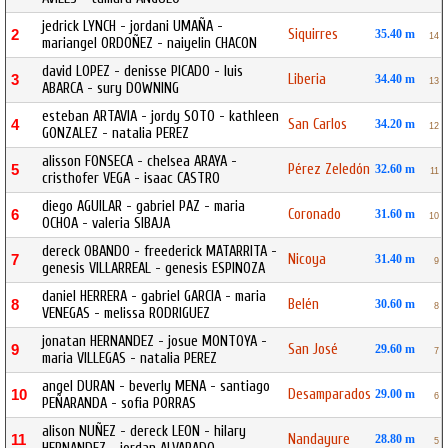
jedrick LYNCH - jordani UMAÑA -
Siquirres
2
35.40 m
14
mariangel ORDOÑEZ - naiyelin CHACON
david LOPEZ - denisse PICADO - luis
Liberia
3
34.40 m
13
ABARCA - sury DOWNING
esteban ARTAVIA - jordy SOTO - kathleen
San Carlos
4
34.20 m
12
GONZALEZ - natalia PEREZ
alisson FONSECA - chelsea ARAYA -
Pérez Zeledón
5
32.60 m
11
cristhofer VEGA - isaac CASTRO
diego AGUILAR - gabriel PAZ - maria
Coronado
6
31.60 m
10
OCHOA - valeria SIBAJA
dereck OBANDO - freederick MATARRITA -
Nicoya
7
31.40 m
9
genesis VILLARREAL - genesis ESPINOZA
daniel HERRERA - gabriel GARCIA - maria
Belén
8
30.60 m
8
VENEGAS - melissa RODRIGUEZ
jonatan HERNANDEZ - josue MONTOYA -
San José
9
29.60 m
7
maria VILLEGAS - natalia PEREZ
angel DURAN - beverly MENA - santiago
Desamparados
10
29.00 m
6
PEÑARANDA - sofia PORRAS
alison NUÑEZ - dereck LEON - hilary
Nandayure
11
28.80 m
5