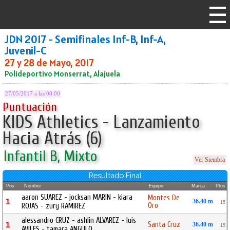
JDN 2017 - Semifinales Inf-B, Inf-A,
Juvenil-C
27 y 28 de Mayo, 2017
Polideportivo Monserrat, Alajuela
27/05/2017 a las 08:00
Puntuación
KIDS Athletics - Lanzamiento
Hacia Atrás (6)
Infantil B, Mixto
Ver Siembra
Resultado Final
Pos
Nombre
Equipo
Marca
Ptos
aaron SUAREZ - jocksan MARIN - kiara
Montes De
1
36.40 m
15
Oro
ROJAS - zury RAMIREZ
alessandro CRUZ - ashlin ALVAREZ - luis
Santa Cruz
1
36.40 m
15
AVILES - tamara ANGULO