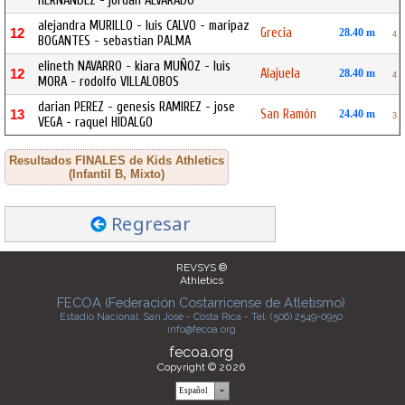
HERNANDEZ - jordan ALVARADO
alejandra MURILLO - luis CALVO - maripaz
Grecia
12
28.40 m
4
BOGANTES - sebastian PALMA
elineth NAVARRO - kiara MUÑOZ - luis
Alajuela
12
28.40 m
4
MORA - rodolfo VILLALOBOS
darian PEREZ - genesis RAMIREZ - jose
San Ramón
13
24.40 m
3
VEGA - raquel HIDALGO
Resultados FINALES de Kids Athletics
(Infantil B, Mixto)
Regresar
REVSYS ®
Athletics
FECOA (Federación Costarricense de Atletismo)
Estadio Nacional, San José - Costa Rica - Tel. (506) 2549-0950
info@fecoa.org
fecoa.org
Copyright © 2026