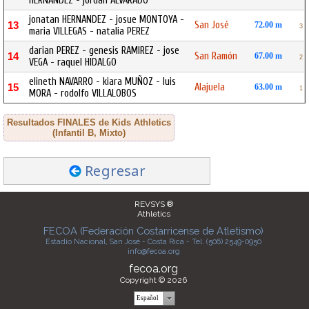
HERNANDEZ - jordan ALVARADO
jonatan HERNANDEZ - josue MONTOYA -
San José
13
72.00 m
3
maria VILLEGAS - natalia PEREZ
darian PEREZ - genesis RAMIREZ - jose
San Ramón
14
67.00 m
2
VEGA - raquel HIDALGO
elineth NAVARRO - kiara MUÑOZ - luis
Alajuela
15
63.00 m
1
MORA - rodolfo VILLALOBOS
Resultados FINALES de Kids Athletics
(Infantil B, Mixto)
Regresar
REVSYS ®
Athletics
FECOA (Federación Costarricense de Atletismo)
Estadio Nacional, San José - Costa Rica - Tel. (506) 2549-0950
info@fecoa.org
fecoa.org
Copyright © 2026