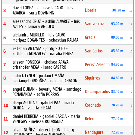
david LOPEZ - denisse PICADO - luis
Liberia
3
101.20 m
13
ABARCA - sury DOWNING
alessandro CRUZ - ashlin ALVAREZ - luis
Santa Cruz
4
93.20 m
12
AVILES - tamara ANGULO
alejandra MURILLO - luis CALVO -
Grecia
5
89.00 m
11
maripaz BOGANTES - sebastian PALMA
esteban ARTAVIA - jordy SOTO -
San Carlos
6
85.80 m
10
kathleen GONZALEZ - natalia PEREZ
alisson FONSECA - chelsea ARAYA -
Pérez Zeledón
7
84.80 m
9
cristhofer VEGA - isaac CASTRO
jedrick LYNCH - jordani UMAÑA -
Siquirres
8
84.60 m
8
mariangel ORDOÑEZ - naiyelin CHACON
angel DURAN - beverly MENA - santiago
Desamparados
9
83.40 m
7
PEÑARANDA - sofia PORRAS
diego AGUILAR - gabriel PAZ - maria
Coronado
10
78.20 m
6
OCHOA - valeria SIBAJA
daniel HERRERA - gabriel GARCIA - maria
Belén
11
77.40 m
5
VENEGAS - melissa RODRIGUEZ
alison NUÑEZ - dereck LEON - hilary
Nandayure
12
72.20 m
4