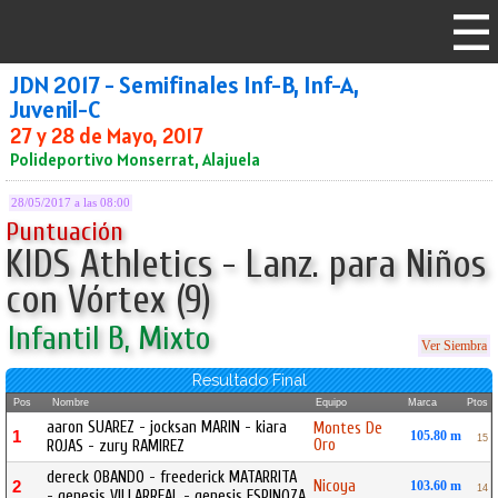
JDN 2017 - Semifinales Inf-B, Inf-A,
Juvenil-C
27 y 28 de Mayo, 2017
Polideportivo Monserrat, Alajuela
28/05/2017 a las 08:00
Puntuación
KIDS Athletics - Lanz. para Niños
con Vórtex (9)
Infantil B, Mixto
Ver Siembra
Resultado Final
Pos
Nombre
Equipo
Marca
Ptos
aaron SUAREZ - jocksan MARIN - kiara
Montes De
1
105.80 m
15
Oro
ROJAS - zury RAMIREZ
dereck OBANDO - freederick MATARRITA
Nicoya
2
103.60 m
14
- genesis VILLARREAL - genesis ESPINOZA