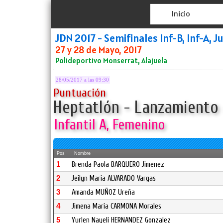
Inicio
JDN 2017 - Semifinales Inf-B, Inf-A, J
27 y 28 de Mayo, 2017
Polideportivo Monserrat, Alajuela
28/05/2017 a las 09:30
Puntuación
Heptatlón - Lanzamiento 
Infantil A, Femenino
Pos
Nombre
1
Brenda Paola BARQUERO Jimenez
2
Jeilyn Maria ALVARADO Vargas
3
Amanda MUÑOZ Ureña
4
Jimena Maria CARMONA Morales
5
Yurlen Nayeli HERNANDEZ Gonzalez