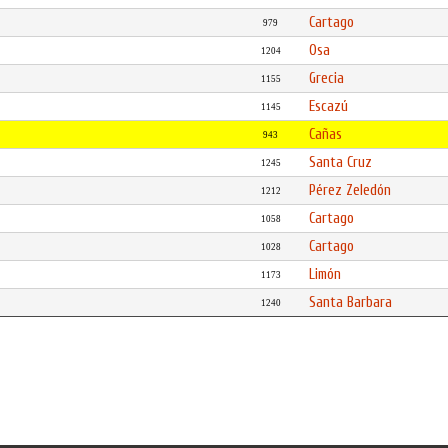
Cartago
979
Osa
1204
Grecia
1155
Escazú
1145
Cañas
943
Santa Cruz
1245
Pérez Zeledón
1212
Cartago
1058
Cartago
1028
Limón
1173
Santa Barbara
1240