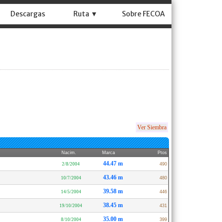
Descargas
Ruta ▼
Sobre FECOA
Ver Siembra
Nacim.
Marca
Ptos
44.47 m
2/8/2004
490
43.46 m
10/7/2004
480
39.58 m
14/5/2004
446
38.45 m
19/10/2004
431
35.00 m
8/10/2004
399