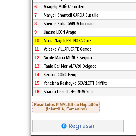
6
Anayely MUÑOZ Cordero
7
Maryell Shantell GARCIA Bustillo
8
Sheirys Sofia GARCIA Guzman
9
Jimena LEON Araya
10
Maria Nayeli ESPINOZA Cruz
11
Valeska VILLAFUERTE Gomez
12
Nicole Maria MUÑOZ Segura
13
Tania Del Mar ALFARO Delgado
14
Kembry GONG Feng
15
Yaneisha Rosheyka SCARLETT Griffits
16
Sharon Lisseth HERRERA Soto
Resultados FINALES de Heptatlón
(Infantil A, Femenino)
Regresar