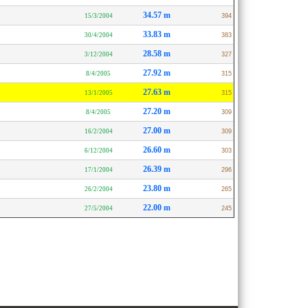
34.57 m
15/3/2004
394
33.83 m
30/4/2004
383
28.58 m
3/12/2004
327
27.92 m
8/4/2005
315
27.63 m
13/1/2005
315
27.20 m
8/4/2005
309
27.00 m
16/2/2004
309
26.60 m
6/12/2004
303
26.39 m
17/1/2004
296
23.80 m
26/2/2004
265
22.00 m
27/5/2004
245