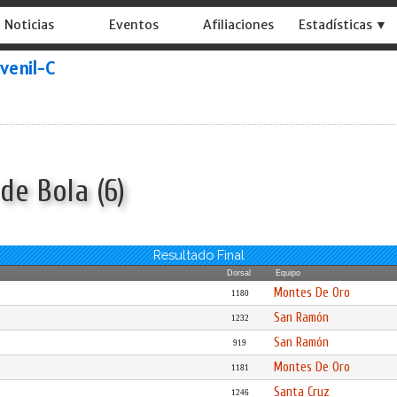
Noticias
Eventos
Afiliaciones
Estadísticas ▼
uvenil-C
de Bola (6)
Resultado Final
Dorsal
Equipo
Montes De Oro
1180
San Ramón
1232
San Ramón
919
Montes De Oro
1181
Santa Cruz
1246