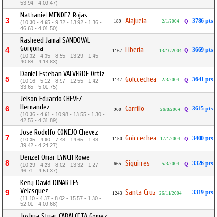
53.94 - 4:09.47)
Nathaniel MENDEZ Rojas
3
Alajuela
3786 pts
189
2/1/2004
Q
(10.30 - 4.65 - 9.72 - 13.92 - 1.36 -
46.60 - 4:01.50)
Rasheed Jamal SANDOVAL
Gorgona
Liberia
4
3669 pts
Q
1167
13/10/2004
(10.32 - 4.35 - 8.55 - 13.29 - 1.45 -
40.88 - 4:13.83)
Daniel Esteban VALVERDE Ortiz
5
Goicoechea
3641 pts
1147
2/3/2004
Q
(10.16 - 5.12 - 8.97 - 12.55 - 1.42 -
33.65 - 5:01.75)
Jeison Eduardo CHEVEZ
Hernandez
Carrillo
6
3615 pts
Q
960
26/8/2004
(10.36 - 4.61 - 10.98 - 13.55 - 1.30 -
42.56 - 4:31.89)
Jose Rodolfo CONEJO Chevez
7
Goicoechea
3400 pts
1150
17/1/2004
Q
(10.35 - 4.80 - 7.43 - 14.65 - 1.33 -
39.42 - 4:24.27)
Denzel Omar LYNCH Rowe
8
Siquirres
3326 pts
665
5/3/2004
Q
(10.29 - 4.23 - 8.02 - 13.32 - 1.27 -
46.71 - 4:59.37)
Keny David DINARTES
Velasquez
Santa Cruz
9
3319 pts
1243
26/11/2004
(11.10 - 4.37 - 8.02 - 15.57 - 1.30 -
52.01 - 4:09.68)
Joshua Stuar CABALCETA Gomez