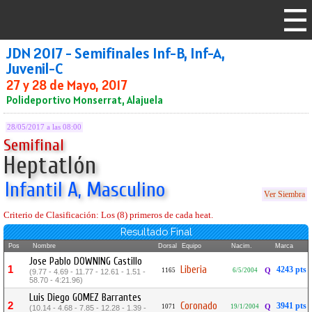
JDN 2017 - Semifinales Inf-B, Inf-A,
Juvenil-C
27 y 28 de Mayo, 2017
Polideportivo Monserrat, Alajuela
28/05/2017 a las 08:00
Semifinal
Heptatlón
Infantil A, Masculino
Ver Siembra
Criterio de Clasificación: Los (8) primeros de cada heat.
Resultado Final
Pos
Nombre
Dorsal
Equipo
Nacim.
Marca
Jose Pablo DOWNING Castillo
1
Liberia
4243 pts
1165
6/5/2004
Q
(9.77 - 4.69 - 11.77 - 12.61 - 1.51 -
58.70 - 4:21.96)
Luis Diego GOMEZ Barrantes
2
Coronado
3941 pts
1071
19/1/2004
Q
(10.14 - 4.68 - 7.85 - 12.28 - 1.39 -