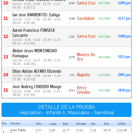
10
Santa Cruz
3269 pts
1242
19/7/2004
(11.21 - 4.23 - 8.49 - 13.70 - 1.21 -
44.93 - 4:19.71)
Ian Jose BARRIENTOS Zuñiga
11
Curridabat
3217 pts
1148
23/1/2004
(10.32 - 4.27 - 7.91 - 15.40 - 1.24 -
30.63 - 4:04.36)
Aaron Francisco FONSECA
Cascante
Santa Cruz
12
3209 pts
1241
10/2/2004
(10.43 - 4.35 - 8.63 - 15.49 - 1.27 -
48.19 - 4:51.66)
Abdon Jesus MONTENEGRO
Montes De
Paniagua
13
3113 pts
1179
20/4/2004
Oro
(10.39 - 4.12 - 6.27 - 14.38 - 1.21 -
30.45 - 4:08.35)
Dilan Adrian ALFARO Elizondo
14
Alajuela
2991 pts
112
15/2/2005
(10.50 - 4.06 - 5.68 - 14.44 - 1.15 -
37.96 - 4:24.03)
Jose Andrey CORDERO Monge
Pérez
15
2830 pts
1211
10/2/2004
(11.13 - 4.08 - 7.63 - 15.50 - 1.15 -
Zeledón
39.82 - 4:47.40)
DETALLE DE LA PRUEBA
Heptatlón - Infantil A, Masculino - Semifinal
Pos
Nombre
80m
Largo
Bala
80vallas
Alto
Bola
1200m
Jose Pablo
9.77
4.69
11.77
12.61
1.51
58.70
4:21.96
1