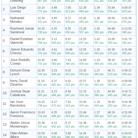
Downing
847 pts
558 pts
604 pts
630 pts
631 pts
618 pts
355 pts
Luis Diego
10.14
4.68
7.85
12.28
1.39
53.94
4:09.47
2
Gomez
772 pts
556 pts
413 pts
669 pts
532 pts
576 pts
423 pts
Nathaniel
10.30
4.65
9.72
13.92
1.36
46.60
4:01.50
3
Mendez
742 pts
550 pts
509 pts
495 pts
507 pts
513 pts
470 pts
Rasheed Jamal
10.32
4.35
8.55
13.29
1.45
40.88
4:13.83
4
Sandoval
738 pts
488 pts
450 pts
557 pts
582 pts
456 pts
398 pts
Daniel Esteban
10.16
5.12
8.97
12.55
1.42
33.65
5:01.75
5
Valverde
768 pts
644 pts
472 pts
637 pts
557 pts
383 pts
180 pts
Jeison Eduardo
10.36
4.61
10.98
13.55
1.30
42.56
4:31.89
6
Chevez
731 pts
542 pts
568 pts
531 pts
462 pts
475 pts
306 pts
Jose Rodolfo
10.35
4.80
7.43
14.65
1.33
39.42
4:24.27
7
Conejo
732 pts
580 pts
390 pts
430 pts
484 pts
441 pts
343 pts
Denzel Omar
10.29
4.23
8.02
13.32
1.27
46.71
4:59.37
8
Lynch
744 pts
464 pts
422 pts
554 pts
440 pts
513 pts
189 pts
Keny David
11.10
4.37
8.02
15.57
1.30
52.01
4:09.68
9
Dinartes
602 pts
492 pts
422 pts
357 pts
462 pts
563 pts
421 pts
Joshua Stuar
11.21
4.23
8.49
13.70
1.21
44.93
4:19.71
10
Cabalceta
585 pts
464 pts
447 pts
516 pts
396 pts
495 pts
366 pts
Ian Jose
10.32
4.27
7.91
15.40
1.24
30.63
4:04.36
11
Barrientos
738 pts
472 pts
416 pts
370 pts
418 pts
350 pts
453 pts
Aaron Francisco
10.43
4.35
8.63
15.49
1.27
48.19
4:51.66
12
Fonseca
718 pts
488 pts
454 pts
363 pts
440 pts
527 pts
219 pts
Abdon Jesus
10.39
4.12
6.27
14.38
1.21
30.45
4:08.35
13
Montenegro
725 pts
442 pts
323 pts
454 pts
396 pts
344 pts
429 pts
Dilan Adrian
10.50
4.06
5.68
14.44
1.15
37.96
4:24.03
14
Alfaro
705 pts
430 pts
286 pts
448 pts
352 pts
426 pts
344 pts