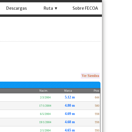
Descargas
Ruta ▼
Sobre FECOA
Ver Siembra
Nacim.
Marca
Ptos
5.12 m
2/3/2004
644
4.80 m
17/1/2004
580
4.69 m
6/5/2004
558
4.68 m
19/1/2004
556
4.65 m
2/1/2004
550