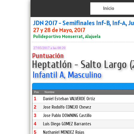
Inicio
JDN 2017 - Semifinales Inf-B, Inf-A, J
27 y 28 de Mayo, 2017
Polideportivo Monserrat, Alajuela
27/05/2017 a las 08:20
Puntuación
Heptatlón - Salto Largo (
Infantil A, Masculino
Pos
Nombre
1
Daniel Esteban VALVERDE Ortiz
2
Jose Rodolfo CONEJO Chevez
3
Jose Pablo DOWNING Castillo
4
Luis Diego GOMEZ Barrantes
5
Nathaniel MENDEZ Rojas