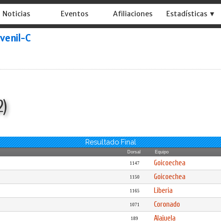
Noticias
Eventos
Afiliaciones
Estadísticas ▼
uvenil-C
2)
Resultado Final
Dorsal
Equipo
Goicoechea
1147
Goicoechea
1150
Liberia
1165
Coronado
1071
Alajuela
189