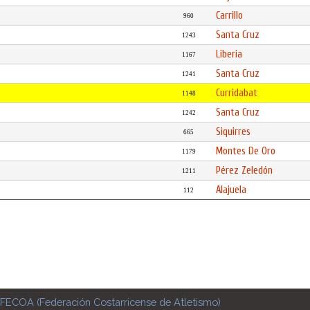
Carrillo
960
Santa Cruz
1243
Liberia
1167
Santa Cruz
1241
Curridabat
1148
Santa Cruz
1242
Siquirres
665
Montes De Oro
1179
Pérez Zeledón
1211
Alajuela
112
FECOA (Federación Costarricense de Atletismo)