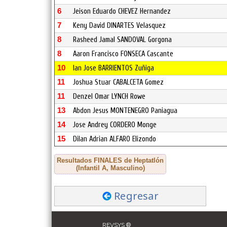
6
Jeison Eduardo CHEVEZ Hernandez
7
Keny David DINARTES Velasquez
8
Rasheed Jamal SANDOVAL Gorgona
8
Aaron Francisco FONSECA Cascante
10
Ian Jose BARRIENTOS Zuñiga
11
Joshua Stuar CABALCETA Gomez
11
Denzel Omar LYNCH Rowe
13
Abdon Jesus MONTENEGRO Paniagua
14
Jose Andrey CORDERO Monge
15
Dilan Adrian ALFARO Elizondo
Resultados FINALES de Heptatlón
(Infantil A, Masculino)
Regresar
REVSYS ®