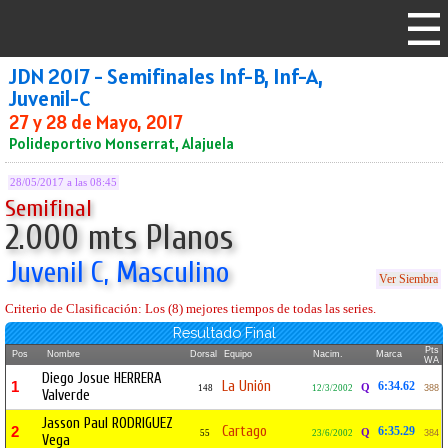
JDN 2017 - Semifinales Inf-B, Inf-A,
Juvenil-C
27 y 28 de Mayo, 2017
Polideportivo Monserrat, Alajuela
28/05/2017 a las 08:45
Semifinal
2.000 mts Planos
Juvenil C, Masculino
Ver Siembra
Criterio de Clasificación: Los (8) mejores tiempos de todas las series.
Resultado Final
Pts
Pos
Nombre
Dorsal
Equipo
Nacim.
Marca
WA
Diego Josue HERRERA
La Unión
1
6:34.62
Q
148
12/3/2002
388
Valverde
Jasson Paul RODRIGUEZ
Cartago
2
6:35.29
Q
55
23/6/2002
384
Vega