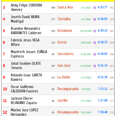
Andy Felipe CORDOBA
Santa Ana
3
6:35.77
Q
398
6/3/2002
381
Jimenez
Joseth David ARAYA
Turrialba
4
6:36.03
Q
377
8/1/2003
379
Madrigal
Brandon Alexanderz
Oreamuno
5
6:39.23
Q
200
28/10/2002
361
BARRANTES Calderon
Fabricio Jesus VEGA
Grecia
6
6:50.55
Q
123
26/8/2002
300
Alfaro
Manfreth Josuet ZUÑIGA
Corredores
7
6:50.93
Q
69
31/8/2002
298
Espinoza
Jobal Snaiden ULATE
San José
8
6:51.14
Q
287
6/10/2002
297
Tenorio
Rolando Isaac GARITA
La Unión
9
6:51.39
151
11/4/2002
296
Ramirez
Oscar Guillermo
Desamparados
10
7:15.22
96
7/9/2002
187
CALDERON Fuentes
Jackson Eliecer
Carrillo
11
7:17.68
46
27/1/2003
177
BEJARANO Zapata
Marlon Jose LOPEZ
Desamparados
12
7:18.40
93
18/3/2002
175
Hernandez