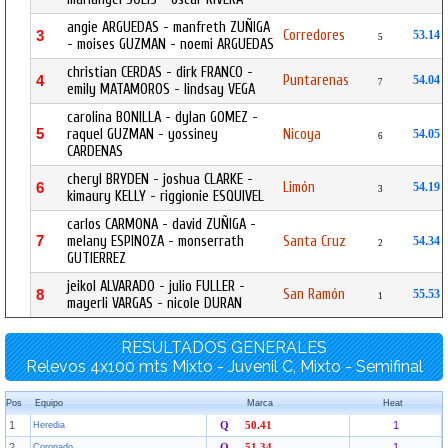
angie ARGUEDAS - manfreth ZUÑIGA
Corredores
3
53.14
5
- moises GUZMAN - noemi ARGUEDAS
christian CERDAS - dirk FRANCO -
Puntarenas
4
54.04
7
emily MATAMOROS - lindsay VEGA
carolina BONILLA - dylan GOMEZ -
5
raquel GUZMAN - yossiney
Nicoya
54.05
6
CARDENAS
cheryl BRYDEN - joshua CLARKE -
Limón
6
54.19
3
kimaury KELLY - riggionie ESQUIVEL
carlos CARMONA - david ZUÑIGA -
7
melany ESPINOZA - monserrath
Santa Cruz
54.34
2
GUTIERREZ
jeikol ALVARADO - julio FULLER -
San Ramón
8
55.53
1
mayerli VARGAS - nicole DURAN
RESULTADOS GENERALES
Relevos 4x100 mts Mixto - Juvenil C, Mixto - Semifinal
Pos
Equipo
Marca
Heat
1
1
Heredia
Q
50.41
2
1
Coronado
Q
51.34