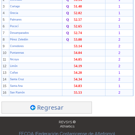
3
1
Cartago
Q
51.40
4
1
Grecia
Q
52.02
5
2
Palmares
Q
52.57
6
1
Pococí
Q
52.65
7
1
Desamparados
Q
52.74
8
2
Pérez Zeledón
Q
53.00
9
2
Corredores
53.14
10
2
Puntarenas
54.04
11
2
Nicoya
54.05
12
2
Limón
54.19
13
1
Cañas
54.20
14
2
Santa Cruz
54.34
15
1
Santa Ana
54.83
16
2
San Ramón
55.53
Regresar
REVSYS ®
Athletics
FECOA (Federación Costarricense de Atletismo)