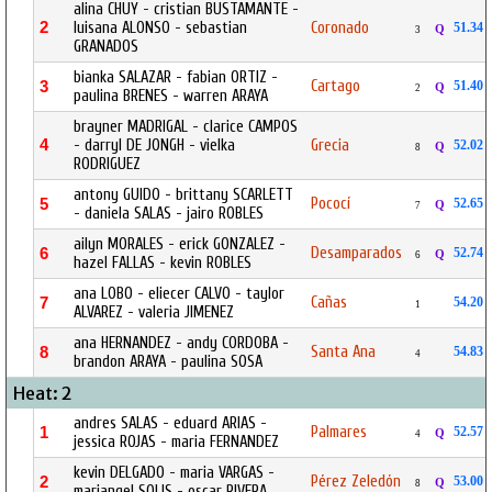
alina CHUY - cristian BUSTAMANTE -
2
luisana ALONSO - sebastian
Coronado
51.34
Q
3
GRANADOS
bianka SALAZAR - fabian ORTIZ -
Cartago
3
51.40
Q
2
paulina BRENES - warren ARAYA
brayner MADRIGAL - clarice CAMPOS
4
- darryl DE JONGH - vielka
Grecia
52.02
Q
8
RODRIGUEZ
antony GUIDO - brittany SCARLETT
Pococí
5
52.65
Q
7
- daniela SALAS - jairo ROBLES
ailyn MORALES - erick GONZALEZ -
Desamparados
6
52.74
Q
6
hazel FALLAS - kevin ROBLES
ana LOBO - eliecer CALVO - taylor
Cañas
7
54.20
1
ALVAREZ - valeria JIMENEZ
ana HERNANDEZ - andy CORDOBA -
Santa Ana
8
54.83
4
brandon ARAYA - paulina SOSA
Heat: 2
andres SALAS - eduard ARIAS -
Palmares
1
52.57
Q
4
jessica ROJAS - maria FERNANDEZ
kevin DELGADO - maria VARGAS -
Pérez Zeledón
2
53.00
Q
8
mariangel SOLIS - oscar RIVERA