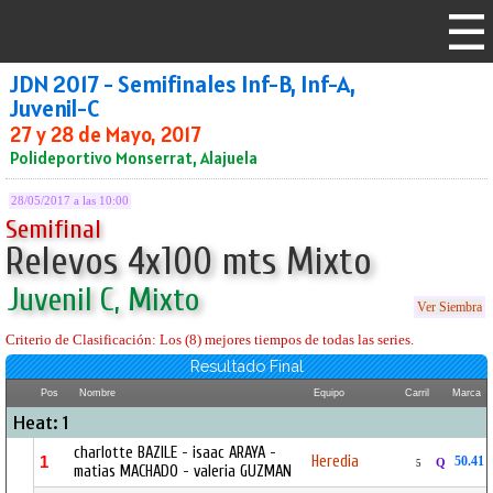
JDN 2017 - Semifinales Inf-B, Inf-A,
Juvenil-C
27 y 28 de Mayo, 2017
Polideportivo Monserrat, Alajuela
28/05/2017 a las 10:00
Semifinal
Relevos 4x100 mts Mixto
Juvenil C, Mixto
Ver Siembra
Criterio de Clasificación: Los (8) mejores tiempos de todas las series.
Resultado Final
Pos
Nombre
Equipo
Carril
Marca
Heat: 1
charlotte BAZILE - isaac ARAYA -
Heredia
1
50.41
Q
5
matias MACHADO - valeria GUZMAN