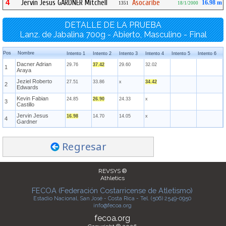
4
Jervin Jesus GARDNER Mitchell
Asocaribe
16.98 m
1351
18/1/2000
DETALLE DE LA PRUEBA
Lanz. de Jabalina 700g - Abierto, Masculino - Final
Pos
Nombre
Intento 1
Intento 2
Intento 3
Intento 4
Intento 5
Intento 6
Dacner Adrian
29.76
37.42
29.60
32.02
1
Araya
Jeziel Roberto
27.51
33.86
x
34.42
2
Edwards
Kevin Fabian
24.85
26.90
24.33
x
3
Castillo
Jervin Jesus
16.98
14.70
14.05
x
4
Gardner
Regresar
REVSYS ®
Athletics
FECOA (Federación Costarricense de Atletismo)
Estadio Nacional, San José - Costa Rica - Tel. (506) 2549-0950
info@fecoa.org
fecoa.org