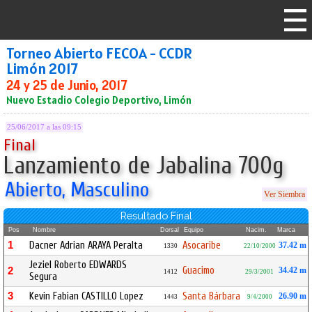
Torneo Abierto FECOA - CCDR
Limón 2017
24 y 25 de Junio, 2017
Nuevo Estadio Colegio Deportivo, Limón
25/06/2017 a las 09:15
Final
Lanzamiento de Jabalina 700g
Abierto, Masculino
Ver Siembra
Resultado Final
Pos
Nombre
Dorsal
Equipo
Nacim.
Marca
1
Dacner Adrian ARAYA Peralta
Asocaribe
37.42 m
1330
22/10/2000
Jeziel Roberto EDWARDS
Guacimo
2
34.42 m
1412
29/3/2001
Segura
3
Kevin Fabian CASTILLO Lopez
Santa Bárbara
26.90 m
1443
9/4/2000