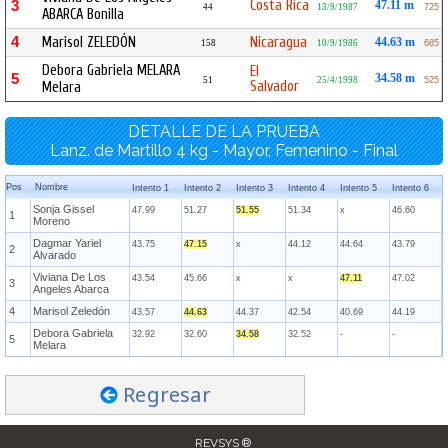
Costa Rica
3
47.11 m
44
13/9/1987
725
ABARCA Bonilla
4
Marisol ZELEDÓN
Nicaragua
44.63 m
158
10/9/1986
685
Debora Gabriela MELARA
El
5
34.58 m
51
25/4/1998
525
Salvador
Melara
DETALLE DE LA PRUEBA
Lanz. de Martillo 4 kg - Mayor, Femenino - Final
Pos
Nombre
Intento 1
Intento 2
Intento 3
Intento 4
Intento 5
Intento 6
Sonja Gissel
47.99
51.27
51.55
51.34
x
46.60
1
Moreno
Dagmar Yariel
43.75
47.15
x
44.12
44.64
43.79
2
Alvarado
Viviana De Los
43.54
45.66
x
x
47.11
47.02
3
Angeles Abarca
4
Marisol Zeledón
43.57
44.63
44.37
42.54
40.69
44.19
Debora Gabriela
32.92
32.60
34.58
32.52
-
-
5
Melara
Regresar
REVSYS ®