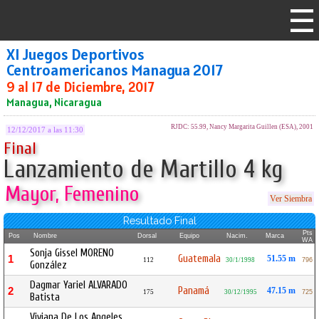
XI Juegos Deportivos
Centroamericanos Managua 2017
9 al 17 de Diciembre, 2017
Managua, Nicaragua
RJDC: 55.99, Nancy Margarita Guillen (ESA), 2001
12/12/2017 a las 11:30
Final
Lanzamiento de Martillo 4 kg
Mayor, Femenino
Ver Siembra
Resultado Final
Pts
Pos
Nombre
Dorsal
Equipo
Nacim.
Marca
WA
Sonja Gissel MORENO
Guatemala
1
51.55 m
112
30/1/1998
796
González
Dagmar Yariel ALVARADO
Panamá
2
47.15 m
175
30/12/1995
725
Batista
Viviana De Los Angeles