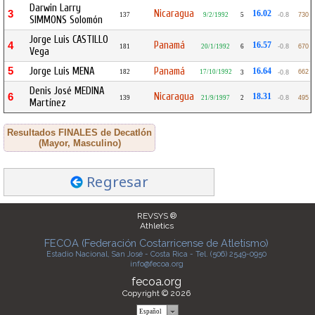
Darwin Larry
Nicaragua
3
16.02
137
9/2/1992
5
-0.8
730
SIMMONS Solomón
Jorge Luis CASTILLO
Panamá
4
16.57
181
20/1/1992
6
-0.8
670
Vega
5
Jorge Luis MENA
Panamá
16.64
182
17/10/1992
662
3
-0.8
Denis José MEDINA
Nicaragua
6
18.31
139
21/9/1997
2
-0.8
495
Martínez
Resultados FINALES de Decatlón
(Mayor, Masculino)
Regresar
REVSYS ®
Athletics
FECOA (Federación Costarricense de Atletismo)
Estadio Nacional, San José - Costa Rica - Tel. (506) 2549-0950
info@fecoa.org
fecoa.org
Copyright © 2026