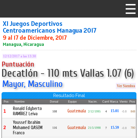
XI Juegos Deportivos
Centroamericanos Managua 2017
9 al 17 de Diciembre, 2017
Managua, Nicaragua
12/12/2017 a las 13:30
Puntuación
Decatlón - 110 mts Vallas 1.07 (6)
Mayor, Masculino
Ver Siembra
Resultado Final
Pos
Nombre
Dorsal
Equipo
Nacim.
Carril
Marca
Viento
Ptos
Ronald Edyberto
Guatemala
1
15.01
108
2/12/1995
4
-0.8
848
RAMÍREZ Leiva
Youssef Ibrahim
2
Mohamed QASEM
Guatemala
15.59
116
21/5/1998
780
7
-0.8
Franco