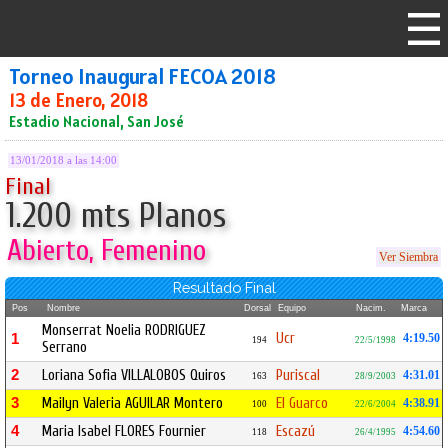
Torneo Inaugural FECOA 2018
13 de Enero, 2018
Estadio Nacional, San José
13/01/2018 a las 14:00
Final
1.200 mts Planos
Abierto, Femenino
Ver Siembra
Resultado Final
Pos
Nombre
Dorsal
Equipo
Nacim.
Marca
Monserrat Noelia RODRIGUEZ
Ucr
1
4:19.50
194
22/5/1998
Serrano
2
Loriana Sofia VILLALOBOS Quiros
Puriscal
4:31.01
163
28/9/2003
3
Mailyn Valeria AGUILAR Montero
El Guarco
4:38.91
100
22/6/2004
4
Maria Isabel FLORES Fournier
Escazú
4:54.60
118
26/4/1995