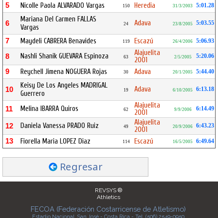
5
Nicolle Paola ALVARADO Vargas
Heredia
5:01.28
150
31/3/2003
Mariana Del Carmen FALLAS
Adava
6
5:03.55
24
23/8/2005
Vargas
7
Maydeli CABRERA Benavides
Escazú
5:06.93
119
26/4/2006
Alajuelita
Nashli Shanik GUEVARA Espinoza
8
5:20.06
63
2/5/2005
2001
9
Reychell Jimena NOGUERA Rojas
Adava
5:44.40
30
20/1/2005
Keisy De Los Angeles MADRIGAL
Adava
10
6:13.18
19
6/10/2005
Guerrero
Alajuelita
Melina IBARRA Quiros
11
6:14.49
62
9/9/2006
2001
Alajuelita
Daniela Vanessa PRADO Ruiz
12
6:43.23
49
20/9/2006
2001
13
Fiorella Maria LOPEZ Diaz
Escazú
6:49.64
114
16/5/2005
Regresar
REVSYS ®
Athletics
FECOA (Federación Costarricense de Atletismo)
Estadio Nacional, San José - Costa Rica - Tel. (506) 2549-0950