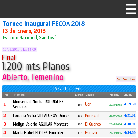
Torneo Inaugural FECOA 2018
13 de Enero, 2018
Estadio Nacional, San José
13/01/2018 a las 14:00
Final
1.200 mts Planos
Abierto, Femenino
Ver Siembra
Resultado Final
Pos
Nombre
Dorsal
Equipo
Nacim.
Marca
Monserrat Noelia RODRIGUEZ
Ucr
1
4:19.50
194
22/5/1998
Serrano
2
Loriana Sofia VILLALOBOS Quiros
Puriscal
4:31.01
163
28/9/2003
3
Mailyn Valeria AGUILAR Montero
El Guarco
4:38.91
100
22/6/2004
4
Maria Isabel FLORES Fournier
Escazú
4:54.60
118
26/4/1995