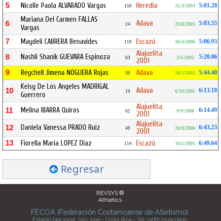
5
Nicolle Paola ALVARADO Vargas
Heredia
5:01.28
150
31/3/2003
Mariana Del Carmen FALLAS
Adava
6
5:03.55
24
23/8/2005
Vargas
7
Maydeli CABRERA Benavides
Escazú
5:06.93
119
26/4/2006
Alajuelita
Nashli Shanik GUEVARA Espinoza
8
5:20.06
63
2/5/2005
2001
9
Reychell Jimena NOGUERA Rojas
Adava
5:44.40
30
20/1/2005
Keisy De Los Angeles MADRIGAL
Adava
10
6:13.18
19
6/10/2005
Guerrero
Alajuelita
Melina IBARRA Quiros
11
6:14.49
62
9/9/2006
2001
Alajuelita
Daniela Vanessa PRADO Ruiz
12
6:43.23
49
20/9/2006
2001
13
Fiorella Maria LOPEZ Diaz
Escazú
6:49.64
114
16/5/2005
Regresar
REVSYS ®
Athletics
FECOA (Federación Costarricense de Atletismo)
Estadio Nacional, San José - Costa Rica - Tel. (506) 2549-0950