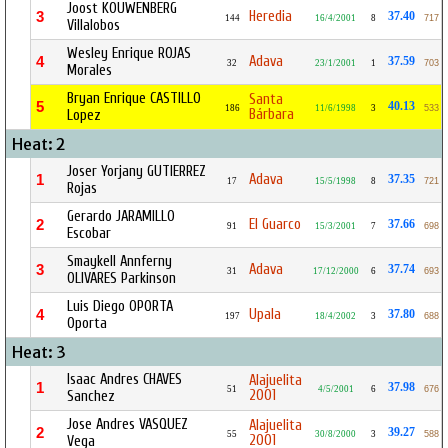
Joost KOUWENBERG
Heredia
3
37.40
144
16/4/2001
8
717
Villalobos
Wesley Enrique ROJAS
Adava
4
37.59
32
23/1/2001
1
703
Morales
Bryan Enrique CASTILLO
Santa
5
40.13
186
11/6/1998
3
533
Bárbara
Lopez
Heat: 2
Joser Yorjany GUTIERREZ
Adava
1
37.35
17
15/5/1998
8
721
Rojas
Gerardo JARAMILLO
El Guarco
2
37.66
91
15/3/2001
7
698
Escobar
Smaykell Annferny
Adava
3
37.74
31
17/12/2000
6
693
OLIVARES Parkinson
Luis Diego OPORTA
Upala
4
37.80
197
18/4/2002
3
688
Oporta
Heat: 3
Isaac Andres CHAVES
Alajuelita
1
37.98
51
4/5/2001
6
676
2001
Sanchez
Jose Andres VASQUEZ
Alajuelita
2
39.27
55
30/8/2000
3
588
2001
Vega