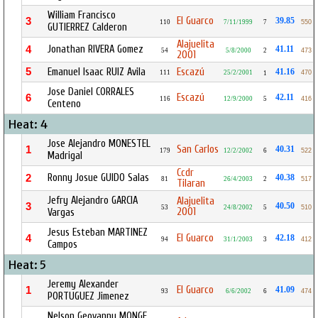
William Francisco
El Guarco
3
39.85
110
7/11/1999
7
550
GUTIERREZ Calderon
Alajuelita
Jonathan RIVERA Gomez
4
41.11
54
5/8/2000
2
473
2001
5
Emanuel Isaac RUIZ Avila
Escazú
41.16
111
25/2/2001
470
1
Jose Daniel CORRALES
Escazú
6
42.11
116
12/9/2000
5
416
Centeno
Heat: 4
Jose Alejandro MONESTEL
San Carlos
1
40.31
179
12/2/2002
6
522
Madrigal
Ccdr
Ronny Josue GUIDO Salas
2
40.38
81
26/4/2003
2
517
Tilaran
Jefry Alejandro GARCIA
Alajuelita
3
40.50
53
24/8/2002
5
510
2001
Vargas
Jesus Esteban MARTINEZ
El Guarco
4
42.18
94
31/1/2003
3
412
Campos
Heat: 5
Jeremy Alexander
El Guarco
1
41.09
93
6/6/2002
6
474
PORTUGUEZ Jimenez
Nelson Geovanny MONGE