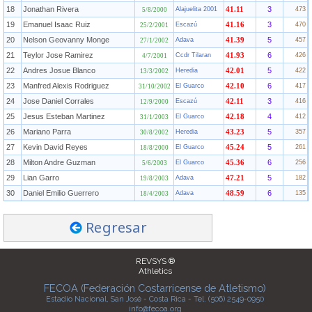
18
Jonathan Rivera
3
Alajuelita 2001
41.11
473
5/8/2000
19
Emanuel Isaac Ruiz
3
Escazú
41.16
470
25/2/2001
20
Nelson Geovanny Monge
5
Adava
41.39
457
27/1/2002
21
Teylor Jose Ramirez
6
Ccdr Tilaran
41.93
426
4/7/2001
22
Andres Josue Blanco
5
Heredia
42.01
422
13/3/2002
23
Manfred Alexis Rodriguez
6
El Guarco
42.10
417
31/10/2002
24
Jose Daniel Corrales
3
Escazú
42.11
416
12/9/2000
25
Jesus Esteban Martinez
4
El Guarco
42.18
412
31/1/2003
26
Mariano Parra
5
Heredia
43.23
357
30/8/2002
27
Kevin David Reyes
5
El Guarco
45.24
261
18/8/2000
28
Milton Andre Guzman
6
El Guarco
45.36
256
5/6/2003
29
Lian Garro
5
Adava
47.21
182
19/8/2003
30
Daniel Emilio Guerrero
6
Adava
48.59
135
18/4/2003
Regresar
REVSYS ®
Athletics
FECOA (Federación Costarricense de Atletismo)
Estadio Nacional, San José - Costa Rica - Tel. (506) 2549-0950
info@fecoa.org