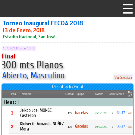
Torneo Inaugural FECOA 2018
13 de Enero, 2018
Estadio Nacional, San José
13/01/2018 a las 13:30
Final
300 mts Planos
Abierto, Masculino
Ver Siembra
Resultado Final
Pts
Pos
Nombre
Dorsal
Equipo
Nacim.
Carril
Marca
WA
Heat: 1
Jeikob Joel MONGE
Gacelas
1
34.47
122
25/5/1999
7
945
Castellon
Kluiverth Armando NUÑEZ
Gacelas
2
35.27
123
10/6/2000
5
880
Mora