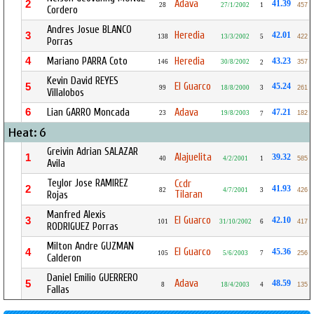
Adava
2
41.39
28
27/1/2002
1
457
Cordero
Andres Josue BLANCO
Heredia
3
42.01
138
13/3/2002
5
422
Porras
4
Mariano PARRA Coto
Heredia
43.23
146
30/8/2002
357
2
Kevin David REYES
El Guarco
5
45.24
99
18/8/2000
3
261
Villalobos
6
Lian GARRO Moncada
Adava
47.21
23
19/8/2003
182
7
Heat: 6
Greivin Adrian SALAZAR
Alajuelita
1
39.32
40
4/2/2001
1
585
Avila
Teylor Jose RAMIREZ
Ccdr
2
41.93
82
4/7/2001
3
426
Tilaran
Rojas
Manfred Alexis
El Guarco
3
42.10
101
31/10/2002
6
417
RODRIGUEZ Porras
Milton Andre GUZMAN
El Guarco
4
45.36
105
5/6/2003
7
256
Calderon
Daniel Emilio GUERRERO
Adava
5
48.59
8
18/4/2003
4
135
Fallas