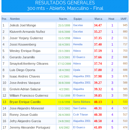
RESULTADOS GENERALES
300 mts - Abierto, Masculino - Final
Pos
Nombre
Nacim.
Equipo
Marca
Heat
IAAF
1
Jeikob Joel Monge
1
Gacelas
34.47
945
25/5/1999
2
Kluiverth Armando Nuñez
1
Gacelas
35.27
880
10/6/2000
3
Joser Yorjany Gutierrez
2
Adava
37.35
721
15/5/1998
4
Joost Kouwenberg
1
Heredia
37.40
717
16/4/2001
5
Wesley Enrique Rojas
1
Adava
37.59
703
23/1/2001
6
Gerardo Jaramillo
2
El Guarco
37.66
698
15/3/2001
7
Smaykell Annferny Olivares
2
Adava
37.74
693
17/12/2000
8
Luis Diego Oporta
2
Upala
37.80
688
18/4/2002
9
Isaac Andres Chaves
3
Alajuelita 2001
37.98
676
4/5/2001
10
Jose Andres Vasquez
3
Alajuelita 2001
39.27
588
30/8/2000
11
Greivin Adrian Salazar
6
Alajuelita
39.32
585
4/2/2001
12
William Francisco Gutierrez
3
El Guarco
39.85
550
7/11/1999
13
Bryan Enrique Castillo
1
Santa Bárbara
40.13
533
11/6/1998
14
Jose Alejandro Monestel
4
San Carlos
40.31
522
12/2/2002
15
Ronny Josue Guido
4
Ccdr Tilaran
40.38
517
26/4/2003
16
Jefry Alejandro Garcia
4
Alajuelita 2001
40.50
510
24/8/2002
17
Jeremy Alexander Portuguez
5
El Guarco
41.09
474
6/6/2002