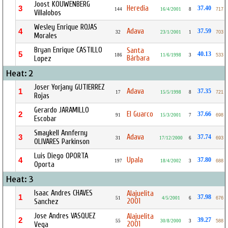
Joost KOUWENBERG
Heredia
3
37.40
144
16/4/2001
8
717
Villalobos
Wesley Enrique ROJAS
Adava
4
37.59
32
23/1/2001
1
703
Morales
Bryan Enrique CASTILLO
Santa
5
40.13
186
11/6/1998
3
533
Bárbara
Lopez
Heat: 2
Joser Yorjany GUTIERREZ
Adava
1
37.35
17
15/5/1998
8
721
Rojas
Gerardo JARAMILLO
El Guarco
2
37.66
91
15/3/2001
7
698
Escobar
Smaykell Annferny
Adava
3
37.74
31
17/12/2000
6
693
OLIVARES Parkinson
Luis Diego OPORTA
Upala
4
37.80
197
18/4/2002
3
688
Oporta
Heat: 3
Isaac Andres CHAVES
Alajuelita
1
37.98
51
4/5/2001
6
676
2001
Sanchez
Jose Andres VASQUEZ
Alajuelita
2
39.27
55
30/8/2000
3
588
2001
Vega