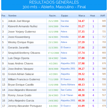
RESULTADOS GENERALES
300 mts - Abierto, Masculino - Final
Pos
Nombre
Nacim.
Equipo
Marca
Heat
IAAF
1
Jeikob Joel Monge
1
Gacelas
34.47
945
25/5/1999
2
Kluiverth Armando Nuñez
1
Gacelas
35.27
880
10/6/2000
3
Joser Yorjany Gutierrez
2
Adava
37.35
721
15/5/1998
4
Joost Kouwenberg
1
Heredia
37.40
717
16/4/2001
5
Wesley Enrique Rojas
1
Adava
37.59
703
23/1/2001
6
Gerardo Jaramillo
2
El Guarco
37.66
698
15/3/2001
7
Smaykell Annferny Olivares
2
Adava
37.74
693
17/12/2000
8
Luis Diego Oporta
2
Upala
37.80
688
18/4/2002
9
Isaac Andres Chaves
3
Alajuelita 2001
37.98
676
4/5/2001
10
Jose Andres Vasquez
3
Alajuelita 2001
39.27
588
30/8/2000
11
Greivin Adrian Salazar
6
Alajuelita
39.32
585
4/2/2001
12
William Francisco Gutierrez
3
El Guarco
39.85
550
7/11/1999
13
Bryan Enrique Castillo
1
Santa Bárbara
40.13
533
11/6/1998
14
Jose Alejandro Monestel
4
San Carlos
40.31
522
12/2/2002
15
Ronny Josue Guido
4
Ccdr Tilaran
40.38
517
26/4/2003
16
Jefry Alejandro Garcia
4
Alajuelita 2001
40.50
510
24/8/2002
17
Jeremy Alexander Portuguez
5
El Guarco
41.09
474
6/6/2002