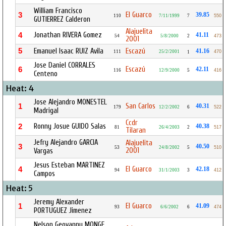
William Francisco
El Guarco
3
39.85
110
7/11/1999
7
550
GUTIERREZ Calderon
Alajuelita
Jonathan RIVERA Gomez
4
41.11
54
5/8/2000
2
473
2001
5
Emanuel Isaac RUIZ Avila
Escazú
41.16
111
25/2/2001
470
1
Jose Daniel CORRALES
Escazú
6
42.11
116
12/9/2000
5
416
Centeno
Heat: 4
Jose Alejandro MONESTEL
San Carlos
1
40.31
179
12/2/2002
6
522
Madrigal
Ccdr
Ronny Josue GUIDO Salas
2
40.38
81
26/4/2003
2
517
Tilaran
Jefry Alejandro GARCIA
Alajuelita
3
40.50
53
24/8/2002
5
510
2001
Vargas
Jesus Esteban MARTINEZ
El Guarco
4
42.18
94
31/1/2003
3
412
Campos
Heat: 5
Jeremy Alexander
El Guarco
1
41.09
93
6/6/2002
6
474
PORTUGUEZ Jimenez
Nelson Geovanny MONGE