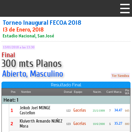
Torneo Inaugural FECOA 2018
13 de Enero, 2018
Estadio Nacional, San José
13/01/2018 a las 13:30
Final
300 mts Planos
Abierto, Masculino
Ver Siembra
Resultado Final
Pts
Pos
Nombre
Dorsal
Equipo
Nacim.
Carril
Marca
WA
Heat: 1
Jeikob Joel MONGE
Gacelas
1
34.47
122
25/5/1999
7
945
Castellon
Kluiverth Armando NUÑEZ
Gacelas
2
35.27
123
10/6/2000
5
880
Mora