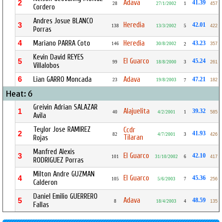
Adava
2
41.39
28
27/1/2002
1
457
Cordero
Andres Josue BLANCO
Heredia
3
42.01
138
13/3/2002
5
422
Porras
4
Mariano PARRA Coto
Heredia
43.23
146
30/8/2002
357
2
Kevin David REYES
El Guarco
5
45.24
99
18/8/2000
3
261
Villalobos
6
Lian GARRO Moncada
Adava
47.21
23
19/8/2003
182
7
Heat: 6
Greivin Adrian SALAZAR
Alajuelita
1
39.32
40
4/2/2001
1
585
Avila
Teylor Jose RAMIREZ
Ccdr
2
41.93
82
4/7/2001
3
426
Tilaran
Rojas
Manfred Alexis
El Guarco
3
42.10
101
31/10/2002
6
417
RODRIGUEZ Porras
Milton Andre GUZMAN
El Guarco
4
45.36
105
5/6/2003
7
256
Calderon
Daniel Emilio GUERRERO
Adava
5
48.59
8
18/4/2003
4
135
Fallas