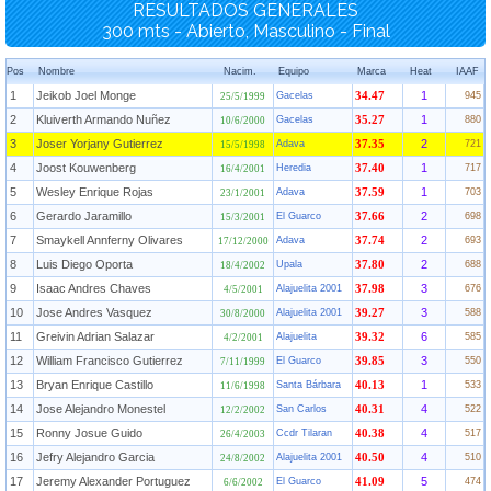
RESULTADOS GENERALES
300 mts - Abierto, Masculino - Final
Pos
Nombre
Nacim.
Equipo
Marca
Heat
IAAF
1
Jeikob Joel Monge
1
Gacelas
34.47
945
25/5/1999
2
Kluiverth Armando Nuñez
1
Gacelas
35.27
880
10/6/2000
3
Joser Yorjany Gutierrez
2
Adava
37.35
721
15/5/1998
4
Joost Kouwenberg
1
Heredia
37.40
717
16/4/2001
5
Wesley Enrique Rojas
1
Adava
37.59
703
23/1/2001
6
Gerardo Jaramillo
2
El Guarco
37.66
698
15/3/2001
7
Smaykell Annferny Olivares
2
Adava
37.74
693
17/12/2000
8
Luis Diego Oporta
2
Upala
37.80
688
18/4/2002
9
Isaac Andres Chaves
3
Alajuelita 2001
37.98
676
4/5/2001
10
Jose Andres Vasquez
3
Alajuelita 2001
39.27
588
30/8/2000
11
Greivin Adrian Salazar
6
Alajuelita
39.32
585
4/2/2001
12
William Francisco Gutierrez
3
El Guarco
39.85
550
7/11/1999
13
Bryan Enrique Castillo
1
Santa Bárbara
40.13
533
11/6/1998
14
Jose Alejandro Monestel
4
San Carlos
40.31
522
12/2/2002
15
Ronny Josue Guido
4
Ccdr Tilaran
40.38
517
26/4/2003
16
Jefry Alejandro Garcia
4
Alajuelita 2001
40.50
510
24/8/2002
17
Jeremy Alexander Portuguez
5
El Guarco
41.09
474
6/6/2002