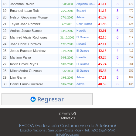
18
Jonathan Rivera
3
Alajuelita 2001
41.11
473
5/8/2000
19
Emanuel Isaac Ruiz
3
Escazú
41.16
470
25/2/2001
20
Nelson Geovanny Monge
5
Adava
41.39
457
27/1/2002
21
Teylor Jose Ramirez
6
Ccdr Tilaran
41.93
426
4/7/2001
22
Andres Josue Blanco
5
Heredia
42.01
422
13/3/2002
23
Manfred Alexis Rodriguez
6
El Guarco
42.10
417
31/10/2002
24
Jose Daniel Corrales
3
Escazú
42.11
416
12/9/2000
25
Jesus Esteban Martinez
4
El Guarco
42.18
412
31/1/2003
26
Mariano Parra
5
Heredia
43.23
357
30/8/2002
27
Kevin David Reyes
5
El Guarco
45.24
261
18/8/2000
28
Milton Andre Guzman
6
El Guarco
45.36
256
5/6/2003
29
Lian Garro
5
Adava
47.21
182
19/8/2003
30
Daniel Emilio Guerrero
6
Adava
48.59
135
18/4/2003
Regresar
REVSYS ®
Athletics
FECOA (Federación Costarricense de Atletismo)
Estadio Nacional, San José - Costa Rica - Tel. (506) 2549-0950
info@fecoa.org