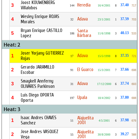
Joost KOUWENBERG
Heredia
3
37.40
144
16/4/2001
8
717
Villalobos
Wesley Enrique ROJAS
Adava
4
37.59
32
23/1/2001
1
703
Morales
Bryan Enrique CASTILLO
Santa
5
40.13
186
11/6/1998
3
533
Bárbara
Lopez
Heat: 2
Joser Yorjany GUTIERREZ
Adava
1
37.35
17
15/5/1998
8
721
Rojas
Gerardo JARAMILLO
El Guarco
2
37.66
91
15/3/2001
7
698
Escobar
Smaykell Annferny
Adava
3
37.74
31
17/12/2000
6
693
OLIVARES Parkinson
Luis Diego OPORTA
Upala
4
37.80
197
18/4/2002
3
688
Oporta
Heat: 3
Isaac Andres CHAVES
Alajuelita
1
37.98
51
4/5/2001
6
676
2001
Sanchez
Jose Andres VASQUEZ
Alajuelita
2
39.27
55
30/8/2000
3
588
2001
Vega