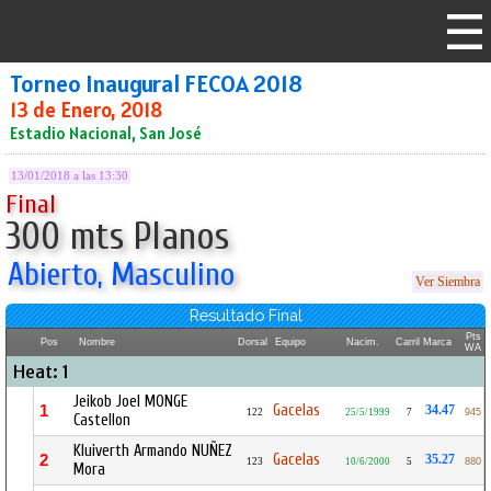
Torneo Inaugural FECOA 2018
13 de Enero, 2018
Estadio Nacional, San José
13/01/2018 a las 13:30
Final
300 mts Planos
Abierto, Masculino
Ver Siembra
Resultado Final
Pts
Pos
Nombre
Dorsal
Equipo
Nacim.
Carril
Marca
WA
Heat: 1
Jeikob Joel MONGE
Gacelas
1
34.47
122
25/5/1999
7
945
Castellon
Kluiverth Armando NUÑEZ
Gacelas
2
35.27
123
10/6/2000
5
880
Mora