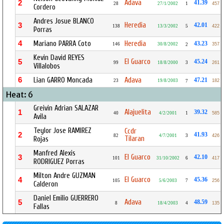
Adava
2
41.39
28
27/1/2002
1
457
Cordero
Andres Josue BLANCO
Heredia
3
42.01
138
13/3/2002
5
422
Porras
4
Mariano PARRA Coto
Heredia
43.23
146
30/8/2002
357
2
Kevin David REYES
El Guarco
5
45.24
99
18/8/2000
3
261
Villalobos
6
Lian GARRO Moncada
Adava
47.21
23
19/8/2003
182
7
Heat: 6
Greivin Adrian SALAZAR
Alajuelita
1
39.32
40
4/2/2001
1
585
Avila
Teylor Jose RAMIREZ
Ccdr
2
41.93
82
4/7/2001
3
426
Tilaran
Rojas
Manfred Alexis
El Guarco
3
42.10
101
31/10/2002
6
417
RODRIGUEZ Porras
Milton Andre GUZMAN
El Guarco
4
45.36
105
5/6/2003
7
256
Calderon
Daniel Emilio GUERRERO
Adava
5
48.59
8
18/4/2003
4
135
Fallas