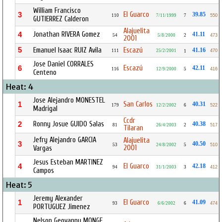
William Francisco
El Guarco
3
39.85
110
7/11/1999
7
550
GUTIERREZ Calderon
Alajuelita
Jonathan RIVERA Gomez
4
41.11
54
5/8/2000
2
473
2001
5
Emanuel Isaac RUIZ Avila
Escazú
41.16
111
25/2/2001
470
1
Jose Daniel CORRALES
Escazú
6
42.11
116
12/9/2000
5
416
Centeno
Heat: 4
Jose Alejandro MONESTEL
San Carlos
1
40.31
179
12/2/2002
6
522
Madrigal
Ccdr
Ronny Josue GUIDO Salas
2
40.38
81
26/4/2003
2
517
Tilaran
Jefry Alejandro GARCIA
Alajuelita
3
40.50
53
24/8/2002
5
510
2001
Vargas
Jesus Esteban MARTINEZ
El Guarco
4
42.18
94
31/1/2003
3
412
Campos
Heat: 5
Jeremy Alexander
El Guarco
1
41.09
93
6/6/2002
6
474
PORTUGUEZ Jimenez
Nelson Geovanny MONGE