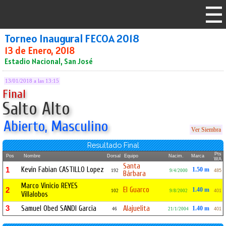
Torneo Inaugural FECOA 2018
13 de Enero, 2018
Estadio Nacional, San José
13/01/2018 a las 13:15
Final
Salto Alto
Abierto, Masculino
Ver Siembra
Resultado Final
Pts
Pos
Nombre
Dorsal
Equipo
Nacim.
Marca
WA
Santa
Kevin Fabian CASTILLO Lopez
1
1.50 m
192
9/4/2000
485
Bárbara
Marco Vinicio REYES
El Guarco
2
1.40 m
102
9/8/2002
401
Villalobos
3
Samuel Obed SANDI Garcia
Alajuelita
1.40 m
46
21/1/2004
401