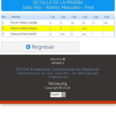
DETALLE DE LA PRUEBA
Salto Alto - Abierto, Masculino - Final
Pos
Nombre
1.30
1.35
1.40
1.45
1.50
1.53
1
Kevin Fabian Castillo
o
o
xo
xo
o
xxx
2
Marco Vinicio Reyes
o
o
o
xxx
3
Samuel Obed Sandi
o
xxo
o
xxx
Regresar
REVSYS ®
Athletics
FECOA (Federación Costarricense de Atletismo)
Estadio Nacional, San José - Costa Rica - Tel. (506) 2549-0950
info@fecoa.org
fecoa.org
Copyright © 2026