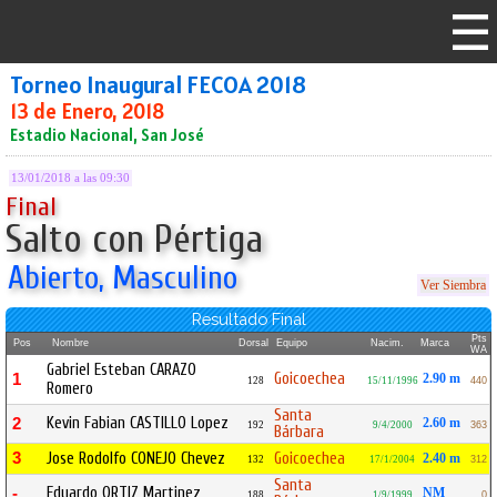
Torneo Inaugural FECOA 2018
13 de Enero, 2018
Estadio Nacional, San José
13/01/2018 a las 09:30
Final
Salto con Pértiga
Abierto, Masculino
Ver Siembra
Resultado Final
Pts
Pos
Nombre
Dorsal
Equipo
Nacim.
Marca
WA
Gabriel Esteban CARAZO
Goicoechea
1
2.90 m
128
15/11/1996
440
Romero
Santa
Kevin Fabian CASTILLO Lopez
2
2.60 m
192
9/4/2000
363
Bárbara
3
Jose Rodolfo CONEJO Chevez
Goicoechea
2.40 m
132
17/1/2004
312
Santa
Eduardo ORTIZ Martinez
-
NM
188
1/9/1999
0