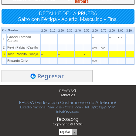
Bárbara
DETALLE DE LA PRUEBA
Salto con Pértiga - Abierto, Masculino - Final
Pos
Nombre
2.00
2.10
2.20
2.30
2.40
2.50
2.60
2.70
2.90
3.00
3.10
Gabriel Esteban
o
o
o
xx-
x
1
Carazo
2
Kevin Fabian Castillo
xxo
xxx
3
Jose Rodolfo Conejo
o
o
o
o
xo
x
-
Eduardo Ortiz
xxx
Regresar
REVSYS ®
Athletics
FECOA (Federación Costarricense de Atletismo)
Estadio Nacional, San José - Costa Rica - Tel. (506) 2549-0950
info@fecoa.org
fecoa.org
Copyright © 2026