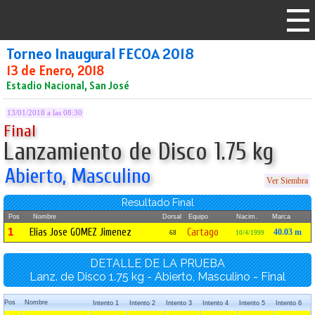
Torneo Inaugural FECOA 2018
13 de Enero, 2018
Estadio Nacional, San José
13/01/2018 a las 08:30
Final
Lanzamiento de Disco 1.75 kg
Abierto, Masculino
Ver Siembra
Resultado Final
Pos
Nombre
Dorsal
Equipo
Nacim.
Marca
1
Elias Jose GOMEZ Jimenez
Cartago
40.03 m
68
10/4/1999
DETALLE DE LA PRUEBA
Lanz. de Disco 1.75 kg - Abierto, Masculino - Final
Pos
Nombre
Intento 1
Intento 2
Intento 3
Intento 4
Intento 5
Intento 6