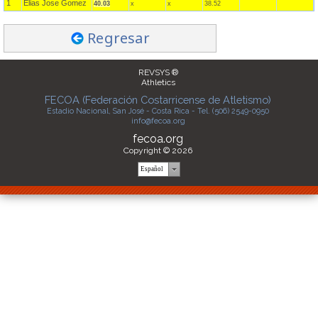
1
Elias Jose Gomez
40.03
x
x
38.52
Regresar
REVSYS ®
Athletics
FECOA (Federación Costarricense de Atletismo)
Estadio Nacional, San José - Costa Rica - Tel. (506) 2549-0950
info@fecoa.org
fecoa.org
Copyright © 2026