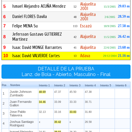
Alajuelita
Ismael Alejandro ACUÑA Mendez
5
29.03 m
52
15/3/2005
2001
Alajuelita
Daniel FLORES Davila
6
28.59 m
48
2/6/2005
2001
7
Felipe MENA Su
Escazú
27.58 m
113
18/9/2005
Jefersson Gustavo GUTIERREZ
Alajuelita
8
26.42 m
42
11/5/2005
Martinez
9
Isaac David MONGE Barrantes
Alajuelita
23.68 m
41
22/6/2005
10
Isaac David VALVERDE Cortes
Adava
21.16 m
13
29/12/2004
DETALLE DE LA PRUEBA
Lanz. de Bola - Abierto, Masculino - Final
Pos
Nombre
Intento 1
Intento 2
Intento 3
Intento 4
Intento 5
Intento 6
Justin Johnson
48.69
47.37
45.50
47.38
1
Zumbado
Juan Fernando
34.46
33.09
33.33
30.71
2
Gallon
Jose Pablo
32.13
33.16
33.83
31.80
3
Talavera
Joshua Santiago
x
30.42
x
26.58
4
Rodriguez
Ismael Alejandro