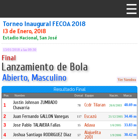
Torneo Inaugural FECOA 2018
13 de Enero, 2018
Estadio Nacional, San José
13/01/2018 a las 09:30
Final
Lanzamiento de Bola
Abierto, Masculino
Ver Siembra
Resultado Final
Pos
Nombre
Dorsal
Equipo
Nacim.
Marca
Justin Johnson ZUMBADO
Ccdr Tilaran
1
48.69 m
78
26/6/2003
Chavarria
2
Juan Fernando GALLON Vanegas
Escazú
34.46 m
117
21/12/2005
3
Jose Pablo TALAVERA Fallas
Adava
33.83 m
15
1/6/2005
Alajuelita
Joshua Santiago RODRIGUEZ Diaz
4
30.42 m
57
1/9/2006
2001