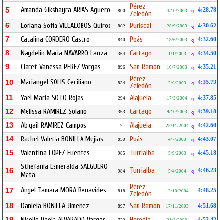
Pérez
Amanda Gikshayra ARIAS Aguero
5
4:28.78
q
800
4/10/2003
Zeledón
6
Loriana Sofia VILLALOBOS Quiros
Puriscal
4:30.62
862
28/9/2003
q
7
Catalina CORDERO Castro
Poás
4:32.60
840
18/6/2003
q
8
Naydelin Maria NAVARRO Lanza
Cartago
4:34.50
364
1/1/2003
q
9
Claret Vanessa PEREZ Vargas
San Ramón
4:35.21
896
16/7/2003
q
Pérez
Mariangel SOLIS Ceciliano
10
4:35.73
q
834
2/6/2003
Zeledón
11
Yael Maria SOTO Rojas
Alajuela
4:37.85
294
17/3/2004
q
12
Melissa RAMIREZ Solano
Cartago
4:39.18
363
9/10/2003
q
13
Abigail RAMIREZ Campos
Alajuela
4:42.60
2
25/11/2004
q
14
Rachel Valeria BONILLA Mejias
Poás
4:43.07
850
4/7/2003
q
15
Valentina LOPEZ Fuentes
Turrialba
4:45.18
985
5/9/2003
q
Sthefania Esmeralda SALGUERO
Turrialba
16
4:46.23
q
984
5/4/2004
Mata
Pérez
Angel Tamara MORA Benavides
17
4:48.25
818
13/10/2004
Zeledón
18
Daniela BONILLA Jimenez
San Ramón
4:51.68
897
17/11/2003
19
Nicolle Paola ALVARADO Vargas
Heredia
4:52.42