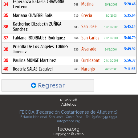
Esperanza Rafaela CHAVARRIA
Matina
34
5:20.46
748
29/1/2003
Centeno
35
Mariana CHAVERRI Solis
Grecia
5:35.64
710
5/2/2003
Katherine Elizabeth ZUÑIGA
San José
36
5:45.14
883
17/10/2003
Sanchez
37
Fabiana RODRIGUEZ Rodriguez
San Carlos
5:46.79
866
20/10/2004
Priscilla De Los Angeles TORRES
Alvarado
38
5:49.92
330
24/2/2004
Jimenez
39
Paulina MONGE Martinez
Curridabat
5:56.37
386
24/10/2003
40
Beatriz SALAS Esquivel
Naranjo
7:11.65
763
26/8/2003
Regresar
REVSYS ®
Athletics
FECOA (Federación Costarricense de Atletismo)
Estadio Nacional, San José - Costa Rica - Tel. (506) 2549-0950
info@fecoa.org
fecoa.org
Copyright © 2026