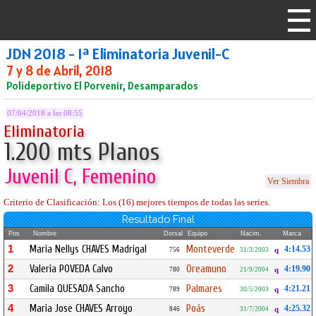
JDN 2018 - 1ª Eliminatoria Juvenil-C
7 y 8 de Abril, 2018
Polideportivo El Porvenir, Desamparados
07/04/2018 a las 08:55
Eliminatoria
1.200 mts Planos
Juvenil C, Femenino
Ver Siembra
Criterio de Clasificación: Los (16) mejores tiempos de todas las series.
Resultado Final
Pos
Nombre
Dorsal
Equipo
Nacim.
Marca
1
Maria Nellys CHAVES Madrigal
Monteverde
4:14.53
756
31/3/2003
q
2
Valeria POVEDA Calvo
Oreamuno
4:19.90
780
21/9/2004
q
3
Camila QUESADA Sancho
Palmares
4:21.21
789
30/5/2003
q
4
Maria Jose CHAVES Arroyo
Poás
4:25.32
846
31/7/2004
q