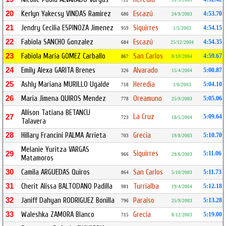
722
31/3/2003
20
Kerlyn Yakecsy VINDAS Ramirez
Escazú
4:53.70
686
24/9/2003
21
Jendry Cecilia ESPINOZA Jimenez
Siquirres
4:54.15
959
1/5/2003
22
Fabiola SANCHO Gonzalez
Escazú
4:54.35
684
25/12/2004
23
Fabiola Maria GOMEZ Carballo
San Carlos
4:59.67
867
8/10/2004
24
Emily Alexa GARITA Brenes
Alvarado
5:00.87
326
15/4/2004
25
Ashly Mariana MURILLO Ugalde
Heredia
5:04.10
718
1/6/2003
26
Maria Jimena QUIROS Mendez
Oreamuno
5:05.06
778
25/9/2003
Allison Tatiana BETANCU
La Cruz
27
5:09.64
723
18/5/2004
Talavera
28
Hillary Francini PALMA Arrieta
Grecia
5:10.70
703
19/8/2003
Melanie Yuritza VARGAS
Siquirres
29
5:11.06
966
29/6/2003
Matamoros
30
Camila ARGUEDAS Quiros
San Carlos
5:11.73
864
5/10/2003
31
Cherit Alissa BALTODANO Padilla
Turrialba
5:12.18
981
19/4/2004
32
Janiff Dahyan RODRIGUEZ Bonilla
Paraíso
5:13.28
796
25/9/2003
33
Waleshka ZAMORA Blanco
Grecia
5:19.00
715
8/12/2003