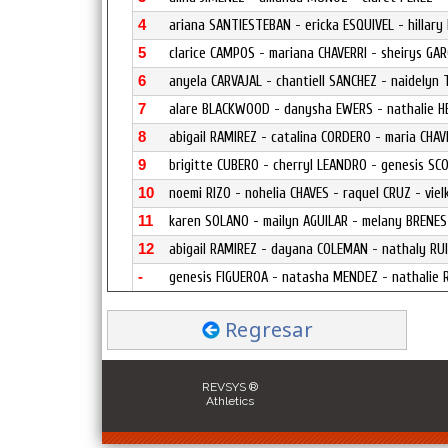
4
ariana SANTIESTEBAN - ericka ESQUIVEL - hillar
5
clarice CAMPOS - mariana CHAVERRI - sheirys GAR
6
anyela CARVAJAL - chantiell SANCHEZ - naidelyn
7
alare BLACKWOOD - danysha EWERS - nathalie H
8
abigail RAMIREZ - catalina CORDERO - maria CHA
9
brigitte CUBERO - cherryl LEANDRO - genesis SC
10
noemi RIZO - nohelia CHAVES - raquel CRUZ - viel
11
karen SOLANO - mailyn AGUILAR - melany BRENE
12
abigail RAMIREZ - dayana COLEMAN - nathaly RU
-
genesis FIGUEROA - natasha MENDEZ - nathalie 
Regresar
REVSYS ®
Athletics