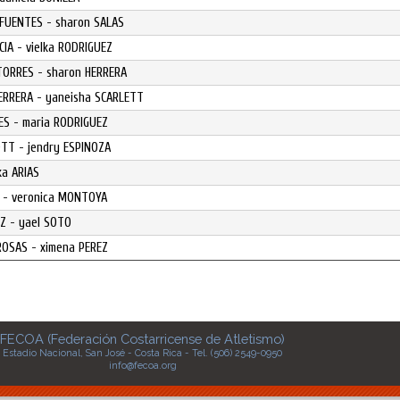
y FUENTES - sharon SALAS
CIA - vielka RODRIGUEZ
 TORRES - sharon HERRERA
ERRERA - yaneisha SCARLETT
VES - maria RODRIGUEZ
OTT - jendry ESPINOZA
ka ARIAS
S - veronica MONTOYA
IZ - yael SOTO
ROSAS - ximena PEREZ
FECOA (Federación Costarricense de Atletismo)
Estadio Nacional, San José - Costa Rica - Tel. (506) 2549-0950
info@fecoa.org