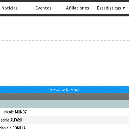
Noticias
Eventos
Afiliaciones
Estadísticas ▼
Resultado Final
S - nicole MUÑOZ
 tania ALFARO
daniela BONILLA