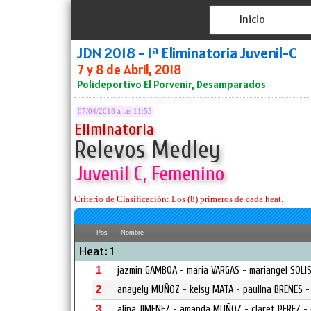
Inicio
JDN 2018 - 1ª Eliminatoria Juvenil-C
7 y 8 de Abril, 2018
Polideportivo El Porvenir, Desamparados
07/04/2018 a las 11:55
Eliminatoria
Relevos Medley
Juvenil C, Femenino
Criterio de Clasificación: Los (8) primeros de cada heat.
Pos
Nombre
Heat: 1
1
jazmin GAMBOA - maria VARGAS - mariangel SOLI
2
anayely MUÑOZ - keisy MATA - paulina BRENES -
3
alina JIMENEZ - amanda MUÑOZ - claret PEREZ - 