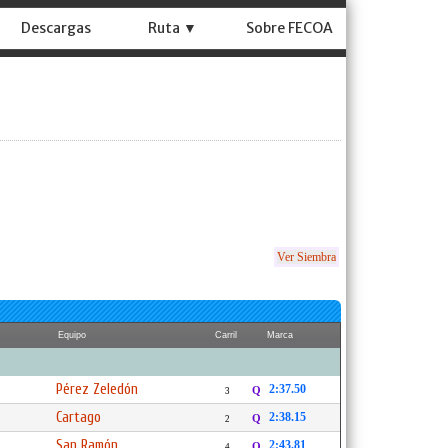
Descargas
Ruta ▼
Sobre FECOA
Ver Siembra
Equipo
Carril
Marca
Pérez Zeledón
2:37.50
Q
3
Cartago
2:38.15
Q
2
San Ramón
2:43.81
Q
4