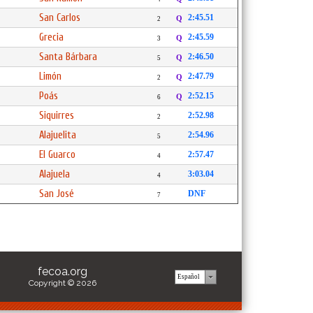
San Carlos
2:45.51
Q
2
Grecia
2:45.59
Q
3
Santa Bárbara
2:46.50
Q
5
Limón
2:47.79
Q
2
Poás
2:52.15
Q
6
Siquirres
2:52.98
2
Alajuelita
2:54.96
5
El Guarco
2:57.47
4
Alajuela
3:03.04
4
San José
DNF
7
fecoa.org
Copyright © 2026