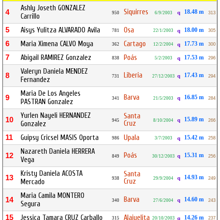
Ashly Joseth GONZALEZ
Siquirres
4
18.48 m
q
950
6/9/2003
313
Carrillo
5
Aisys Yulitza ALVARADO Avila
Osa
18.00 m
781
22/1/2003
q
305
6
Maria Ximena CALVO Moya
Cartago
17.73 m
362
12/2/2004
q
300
7
Abigail RAMIREZ Gonzalez
Poás
17.53 m
838
5/2/2003
q
296
Valeryn Daniela MENDEZ
Liberia
8
17.43 m
q
731
27/12/2003
294
Fernandez
Maria De Los Angeles
Barva
9
16.85 m
q
341
21/5/2003
284
PASTRAN Gonzalez
Yurlen Nayeli HERNANDEZ
Santa
10
15.89 m
q
945
8/10/2004
266
Cruz
Gonzalez
11
Guipsy Cricsel MASIS Oporta
Upala
15.42 m
986
3/7/2003
q
258
Nazareth Daniela HERRERA
Poás
12
15.31 m
q
849
30/12/2003
256
Vega
Kristy Daniela ACOSTA
Santa
13
14.93 m
q
938
29/9/2004
249
Cruz
Mercado
Maria Camila MONTERO
Barva
14
14.60 m
q
340
27/6/2004
243
Segura
15
Jessica Tamara CRUZ Carballo
Alajuelita
14.26 m
315
20/10/2003
q
237