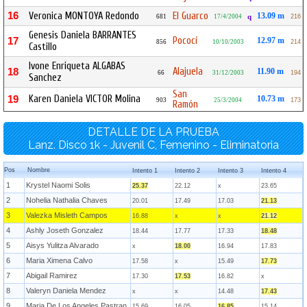
16
Veronica MONTOYA Redondo
El Guarco
13.09 m
681
17/4/2004
q
216
Genesis Daniela BARRANTES
Pococí
17
12.97 m
856
10/10/2003
214
Castillo
Ivone Enriqueta ALGABAS
Alajuela
18
11.90 m
66
31/12/2003
194
Sanchez
San
Karen Daniela VICTOR Molina
19
10.73 m
903
25/3/2004
173
Ramón
DETALLE DE LA PRUEBA
Lanz. Disco 1k - Juvenil C, Femenino - Eliminatoria
Pos
Nombre
Intento 1
Intento 2
Intento 3
Intento 4
1
Krystel Naomi Solis
25.37
22.12
x
23.65
2
Nohelia Nathalia Chaves
20.01
17.49
17.03
21.13
3
Valezka Misleth Campos
16.88
x
x
21.12
4
Ashly Joseth Gonzalez
18.44
17.77
17.33
18.48
5
Aisys Yulitza Alvarado
x
18.00
16.94
17.83
6
Maria Ximena Calvo
17.58
x
15.49
17.73
7
Abigail Ramirez
17.30
17.53
16.82
x
8
Valeryn Daniela Mendez
x
x
14.48
17.43
9
Maria De Los Angeles Pastran
15.69
16.05
16.85
15.14