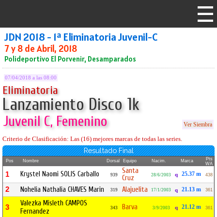
JDN 2018 - 1ª Eliminatoria Juvenil-C
7 y 8 de Abril, 2018
Polideportivo El Porvenir, Desamparados
07/04/2018 a las 08:00
Eliminatoria
Lanzamiento Disco 1k
Juvenil C, Femenino
Ver Siembra
Criterio de Clasificación: Las (16) mejores marcas de todas las series.
Resultado Final
Pts
Pos
Nombre
Dorsal
Equipo
Nacim.
Marca
WA
Santa
Krystel Naomi SOLIS Carballo
1
25.37 m
q
939
28/6/2003
438
Cruz
2
Nohelia Nathalia CHAVES Marin
Alajuelita
21.13 m
319
17/1/2003
q
361
Valezka Misleth CAMPOS
Barva
3
21.12 m
q
343
3/9/2003
361
Fernandez