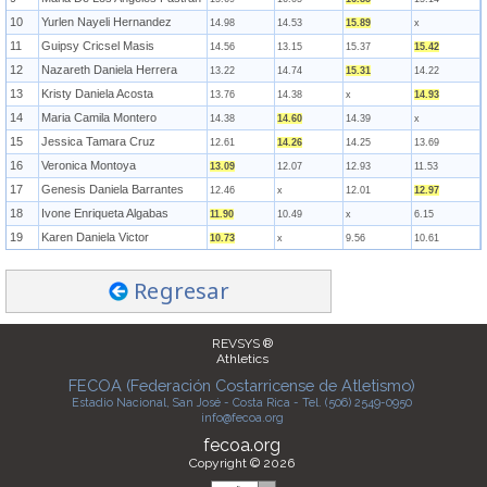
10
Yurlen Nayeli Hernandez
14.98
14.53
15.89
x
11
Guipsy Cricsel Masis
14.56
13.15
15.37
15.42
12
Nazareth Daniela Herrera
13.22
14.74
15.31
14.22
13
Kristy Daniela Acosta
13.76
14.38
x
14.93
14
Maria Camila Montero
14.38
14.60
14.39
x
15
Jessica Tamara Cruz
12.61
14.26
14.25
13.69
16
Veronica Montoya
13.09
12.07
12.93
11.53
17
Genesis Daniela Barrantes
12.46
x
12.01
12.97
18
Ivone Enriqueta Algabas
11.90
10.49
x
6.15
19
Karen Daniela Victor
10.73
x
9.56
10.61
Regresar
REVSYS ®
Athletics
FECOA (Federación Costarricense de Atletismo)
Estadio Nacional, San José - Costa Rica - Tel. (506) 2549-0950
info@fecoa.org
fecoa.org
Copyright © 2026