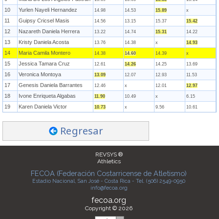
10
Yurlen Nayeli Hernandez
14.98
14.53
15.89
x
11
Guipsy Cricsel Masis
14.56
13.15
15.37
15.42
12
Nazareth Daniela Herrera
13.22
14.74
15.31
14.22
13
Kristy Daniela Acosta
13.76
14.38
x
14.93
14
Maria Camila Montero
14.38
14.60
14.39
x
15
Jessica Tamara Cruz
12.61
14.26
14.25
13.69
16
Veronica Montoya
13.09
12.07
12.93
11.53
17
Genesis Daniela Barrantes
12.46
x
12.01
12.97
18
Ivone Enriqueta Algabas
11.90
10.49
x
6.15
19
Karen Daniela Victor
10.73
x
9.56
10.61
Regresar
REVSYS ®
Athletics
FECOA (Federación Costarricense de Atletismo)
Estadio Nacional, San José - Costa Rica - Tel. (506) 2549-0950
info@fecoa.org
fecoa.org
Copyright © 2026