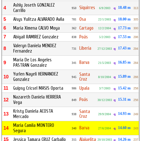
Ashly Joseth GONZALEZ
Siquirres
4
18.48 m
q
950
6/9/2003
313
Carrillo
5
Aisys Yulitza ALVARADO Avila
Osa
18.00 m
781
22/1/2003
q
305
6
Maria Ximena CALVO Moya
Cartago
17.73 m
362
12/2/2004
q
300
7
Abigail RAMIREZ Gonzalez
Poás
17.53 m
838
5/2/2003
q
296
Valeryn Daniela MENDEZ
Liberia
8
17.43 m
q
731
27/12/2003
294
Fernandez
Maria De Los Angeles
Barva
9
16.85 m
q
341
21/5/2003
284
PASTRAN Gonzalez
Yurlen Nayeli HERNANDEZ
Santa
10
15.89 m
q
945
8/10/2004
266
Cruz
Gonzalez
11
Guipsy Cricsel MASIS Oporta
Upala
15.42 m
986
3/7/2003
q
258
Nazareth Daniela HERRERA
Poás
12
15.31 m
q
849
30/12/2003
256
Vega
Kristy Daniela ACOSTA
Santa
13
14.93 m
q
938
29/9/2004
249
Cruz
Mercado
Maria Camila MONTERO
Barva
14
14.60 m
q
340
27/6/2004
243
Segura
15
Jessica Tamara CRUZ Carballo
Alajuelita
14.26 m
315
20/10/2003
q
237