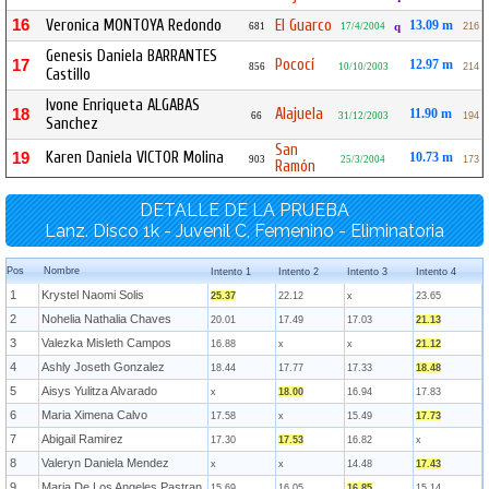
16
Veronica MONTOYA Redondo
El Guarco
13.09 m
681
17/4/2004
q
216
Genesis Daniela BARRANTES
Pococí
17
12.97 m
856
10/10/2003
214
Castillo
Ivone Enriqueta ALGABAS
Alajuela
18
11.90 m
66
31/12/2003
194
Sanchez
San
Karen Daniela VICTOR Molina
19
10.73 m
903
25/3/2004
173
Ramón
DETALLE DE LA PRUEBA
Lanz. Disco 1k - Juvenil C, Femenino - Eliminatoria
Pos
Nombre
Intento 1
Intento 2
Intento 3
Intento 4
1
Krystel Naomi Solis
25.37
22.12
x
23.65
2
Nohelia Nathalia Chaves
20.01
17.49
17.03
21.13
3
Valezka Misleth Campos
16.88
x
x
21.12
4
Ashly Joseth Gonzalez
18.44
17.77
17.33
18.48
5
Aisys Yulitza Alvarado
x
18.00
16.94
17.83
6
Maria Ximena Calvo
17.58
x
15.49
17.73
7
Abigail Ramirez
17.30
17.53
16.82
x
8
Valeryn Daniela Mendez
x
x
14.48
17.43
9
Maria De Los Angeles Pastran
15.69
16.05
16.85
15.14