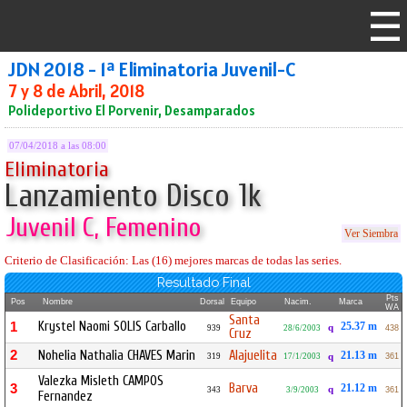
JDN 2018 - 1ª Eliminatoria Juvenil-C
7 y 8 de Abril, 2018
Polideportivo El Porvenir, Desamparados
07/04/2018 a las 08:00
Eliminatoria
Lanzamiento Disco 1k
Juvenil C, Femenino
Ver Siembra
Criterio de Clasificación: Las (16) mejores marcas de todas las series.
Resultado Final
Pts
Pos
Nombre
Dorsal
Equipo
Nacim.
Marca
WA
Santa
Krystel Naomi SOLIS Carballo
1
25.37 m
q
939
28/6/2003
438
Cruz
2
Nohelia Nathalia CHAVES Marin
Alajuelita
21.13 m
319
17/1/2003
q
361
Valezka Misleth CAMPOS
Barva
3
21.12 m
q
343
3/9/2003
361
Fernandez