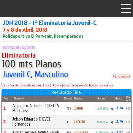
JDN 2018 - 1ª Eliminatoria Juvenil-C
7 y 8 de Abril, 2018
Polideportivo El Porvenir, Desamparados
07/04/2018 a las 08:35
Eliminatoria
100 mts Planos
Juvenil C, Masculino
Ver Siembra
Criterio de Clasificación: Los (16) mejores tiempos de todas las series.
Resultado Final
Pts
Pos
Nombre
Dorsal
Equipo
Nacim.
Marca
WA
Alejandro Antonio RICKETTS
Limón
1
11.14
q
734
11/5/2003
845
Martinez
Jeison Eduardo CHEVEZ
Carrillo
2
11.76
q
351
26/8/2004
676
Hernandez
3
Kirmer Yerbais ARANA Sandi
Siquirres
11.87
964
11/10/2004
q
648