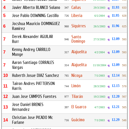
4
Javier Alberto BLANCO Solano
Cañas
11.93
347
29/3/2003
q
633
5
Jose Pablo DOWNING Castillo
Liberia
11.95
726
6/5/2004
q
628
Jocshua Mauricio DOMINGUEZ
Siquirres
6
11.96
q
960
26/5/2003
625
Ramirez
Derek Alexander AGUILAR
Santo
7
12.09
q
946
27/3/2003
593
Domingo
Burr
Kenny Andrey CARRILLO
Alajuelita
7
12.09
q
317
4/2/2004
593
Monge
Aaron Santiago CORRALES
Alajuelita
7
12.09
q
314
11/10/2004
593
Vargas
10
Huberth Josue DIAZ Sanchez
Nicoya
12.14
765
7/5/2003
q
581
Tairon Andres PATTERSON
Limón
11
12.15
q
744
28/3/2003
579
Harris
12
Juan Jose CAMPOS Fuentes
Tilarán
12.20
977
19/2/2003
q
567
Jose Daniel BRENES
El Guarco
13
12.21
q
397
4/7/2003
565
Hernandez
Christian Jose PICADO Mc
Guácimo
14
12.29
q
716
7/1/2003
546
Farlane