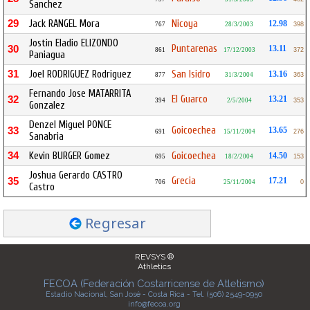
Sanchez
29
Jack RANGEL Mora
Nicoya
12.98
767
28/3/2003
398
Jostin Eladio ELIZONDO
Puntarenas
30
13.11
861
17/12/2003
372
Paniagua
31
Joel RODRIGUEZ Rodriguez
San Isidro
13.16
877
31/3/2004
363
Fernando Jose MATARRITA
El Guarco
32
13.21
394
2/5/2004
353
Gonzalez
Denzel Miguel PONCE
Goicoechea
33
13.65
691
15/11/2004
276
Sanabria
34
Kevin BURGER Gomez
Goicoechea
14.50
695
18/2/2004
153
Joshua Gerardo CASTRO
Grecia
35
17.21
706
25/11/2004
0
Castro
Regresar
REVSYS ®
Athletics
FECOA (Federación Costarricense de Atletismo)
Estadio Nacional, San José - Costa Rica - Tel. (506) 2549-0950
info@fecoa.org