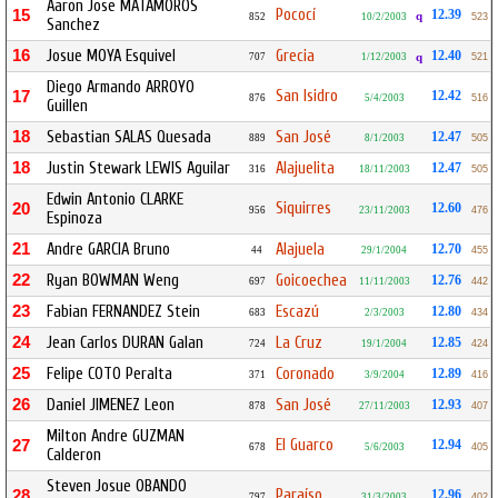
Aaron Jose MATAMOROS
Pococí
15
12.39
q
852
10/2/2003
523
Sanchez
16
Josue MOYA Esquivel
Grecia
12.40
707
1/12/2003
q
521
Diego Armando ARROYO
San Isidro
17
12.42
876
5/4/2003
516
Guillen
18
Sebastian SALAS Quesada
San José
12.47
889
8/1/2003
505
18
Justin Stewark LEWIS Aguilar
Alajuelita
12.47
316
18/11/2003
505
Edwin Antonio CLARKE
Siquirres
20
12.60
956
23/11/2003
476
Espinoza
21
Andre GARCIA Bruno
Alajuela
12.70
44
29/1/2004
455
22
Ryan BOWMAN Weng
Goicoechea
12.76
697
11/11/2003
442
23
Fabian FERNANDEZ Stein
Escazú
12.80
683
2/3/2003
434
24
Jean Carlos DURAN Galan
La Cruz
12.85
724
19/1/2004
424
25
Felipe COTO Peralta
Coronado
12.89
371
3/9/2004
416
26
Daniel JIMENEZ Leon
San José
12.93
878
27/11/2003
407
Milton Andre GUZMAN
El Guarco
27
12.94
678
5/6/2003
405
Calderon
Steven Josue OBANDO
Paraíso
28
12.96
797
31/3/2003
402