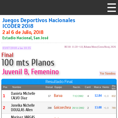
Juegos Deportivos Nacionales
ICODER 2018
2 al 6 de Julio, 2018
Estadio Nacional, San José
RU18: 11.59 +1.8, Rihana Mora (Costa Rica), 2026
03/07/2018 a las 10:35
Final
100 mts Planos
Juvenil B, Femenino
Ver Siembra
Resultado Final
Pts
Pos
Nombre
Dorsal
Equipo
Nacim.
Carril
Marca
Viento
WA
Daniela Michelle
Barva
1
12.84
57
7/12/2002
4
+1.0
832
CALVO Diaz
Joneika Nichelle
Goicoechea
2
13.08
208
20/11/2002
2
+1.0
789
DOUGLAS Allen
Maripaz VARGAS