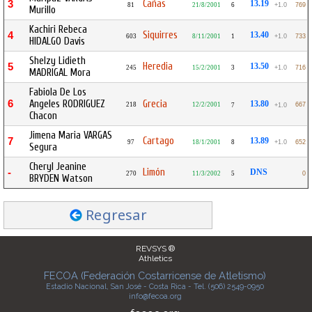
Cañas
3
13.19
81
21/8/2001
6
+1.0
769
Murillo
Kachiri Rebeca
Siquirres
4
13.40
603
8/11/2001
1
+1.0
733
HIDALGO Davis
Shelzy Lidieth
Heredia
5
13.50
245
15/2/2001
3
+1.0
716
MADRIGAL Mora
Fabiola De Los
6
Angeles RODRIGUEZ
Grecia
13.80
218
12/2/2001
667
7
+1.0
Chacon
Jimena Maria VARGAS
Cartago
7
13.89
97
18/1/2001
8
+1.0
652
Segura
Cheryl Jeanine
Limón
-
DNS
270
11/3/2002
5
0
BRYDEN Watson
Regresar
REVSYS ®
Athletics
FECOA (Federación Costarricense de Atletismo)
Estadio Nacional, San José - Costa Rica - Tel. (506) 2549-0950
info@fecoa.org