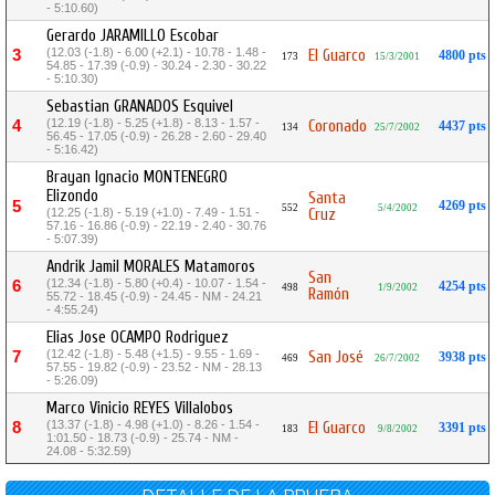
- 5:10.60)
Gerardo JARAMILLO Escobar
(12.03 (-1.8) - 6.00 (+2.1) - 10.78 - 1.48 -
3
El Guarco
4800 pts
173
15/3/2001
54.85 - 17.39 (-0.9) - 30.24 - 2.30 - 30.22
- 5:10.30)
Sebastian GRANADOS Esquivel
(12.19 (-1.8) - 5.25 (+1.8) - 8.13 - 1.57 -
4
Coronado
4437 pts
134
25/7/2002
56.45 - 17.05 (-0.9) - 26.28 - 2.60 - 29.40
- 5:16.42)
Brayan Ignacio MONTENEGRO
Elizondo
Santa
5
4269 pts
552
5/4/2002
(12.25 (-1.8) - 5.19 (+1.0) - 7.49 - 1.51 -
Cruz
57.16 - 16.86 (-0.9) - 22.19 - 2.40 - 30.76
- 5:07.39)
Andrik Jamil MORALES Matamoros
San
(12.34 (-1.8) - 5.80 (+0.4) - 10.07 - 1.54 -
6
4254 pts
498
1/9/2002
Ramón
55.72 - 18.45 (-0.9) - 24.45 - NM - 24.21
- 4:55.24)
Elias Jose OCAMPO Rodriguez
(12.42 (-1.8) - 5.48 (+1.5) - 9.55 - 1.69 -
7
San José
3938 pts
469
26/7/2002
57.55 - 19.82 (-0.9) - 23.52 - NM - 28.13
- 5:26.09)
Marco Vinicio REYES Villalobos
(13.37 (-1.8) - 4.98 (+1.0) - 8.26 - 1.54 -
8
El Guarco
3391 pts
183
9/8/2002
1:01.50 - 18.73 (-0.9) - 25.74 - NM -
24.08 - 5:32.59)