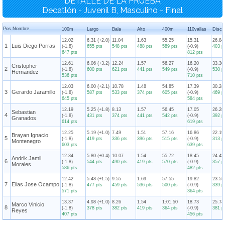
DETALLE DE LA PRUEBA
Decatlón - Juvenil B, Masculino - Final
Pos
Nombre
100m
Largo
Bala
Alto
400m
110vallas
Disco
12.02
6.31 (+2.0)
11.04
1.63
55.25
15.31
26.84
1
Luis Diego Porras
(-1.8)
655 pts
548 pts
488 pts
589 pts
(-0.9)
403 p
647 pts
812 pts
12.61
6.06 (+3.2)
12.24
1.57
56.27
16.20
33.30
Cristopher
2
(-1.8)
600 pts
621 pts
441 pts
549 pts
(-0.9)
530 p
Hernandez
536 pts
710 pts
12.03
6.00 (+2.1)
10.78
1.48
54.85
17.39
30.24
3
Gerardo Jaramillo
(-1.8)
587 pts
533 pts
374 pts
605 pts
(-0.9)
469 p
645 pts
584 pts
12.19
5.25 (+1.8)
8.13
1.57
56.45
17.05
26.28
Sebastian
4
(-1.8)
431 pts
374 pts
441 pts
542 pts
(-0.9)
392 p
Granados
614 pts
619 pts
12.25
5.19 (+1.0)
7.49
1.51
57.16
16.86
22.19
Brayan Ignacio
5
(-1.8)
419 pts
336 pts
396 pts
515 pts
(-0.9)
313 p
Montenegro
603 pts
639 pts
12.34
5.80 (+0.4)
10.07
1.54
55.72
18.45
24.45
Andrik Jamil
6
(-1.8)
544 pts
490 pts
419 pts
570 pts
(-0.9)
357 p
Morales
586 pts
482 pts
12.42
5.48 (+1.5)
9.55
1.69
57.55
19.82
23.52
7
Elias Jose Ocampo
(-1.8)
477 pts
459 pts
536 pts
500 pts
(-0.9)
339 p
571 pts
364 pts
13.37
4.98 (+1.0)
8.26
1.54
1:01.50
18.73
25.74
Marco Vinicio
8
(-1.8)
378 pts
382 pts
419 pts
364 pts
(-0.9)
381 p
Reyes
407 pts
456 pts