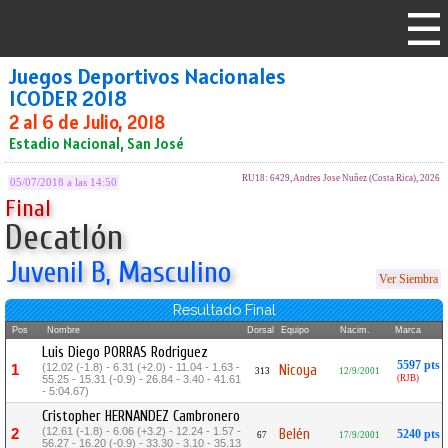
Juegos Deportivos Nacionales
ICODER 2018
2 al 6 de Julio, 2018
Estadio Nacional, San José
RU18: 6429, Andres Jose Nuñez (Costa Rica), 2026
05/07/2018 a las 14:50
Final
Decatlón
Juvenil B, Masculino
Ver Siembra
Resultado Final
Pos
Nombre
Dorsal
Equipo
Nacim.
Marca
Luis Diego PORRAS Rodriguez
5597 pts
(12.02 (-1.8) - 6.31 (+2.0) - 11.04 - 1.63 -
1
Nicoya
313
12/9/2001
55.25 - 15.31 (-0.9) - 26.84 - 3.40 - 41.61
(RJB)
- 5:04.67)
Cristopher HERNANDEZ Cambronero
(12.61 (-1.8) - 6.06 (+3.2) - 12.24 - 1.57 -
2
Belén
5240 pts
67
17/9/2001
56.27 - 16.20 (-0.9) - 33.30 - 3.10 - 35.13