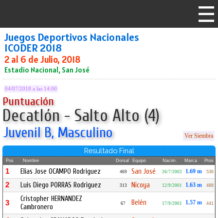
Juegos Deportivos Nacionales
ICODER 2018
2 al 6 de Julio, 2018
Estadio Nacional, San José
04/07/2018 a las 14:00
Puntuación
Decatlón - Salto Alto (4)
Juvenil B, Masculino
Ver Siembra
Resultado Final
Pos
Nombre
Dorsal
Equipo
Nacim.
Marca
Ptos
1
Elias Jose OCAMPO Rodriguez
San José
1.69 m
469
26/7/2002
536
2
Luis Diego PORRAS Rodriguez
Nicoya
1.63 m
313
12/9/2001
488
Cristopher HERNANDEZ
Belén
3
1.57 m
67
17/9/2001
441
Cambronero