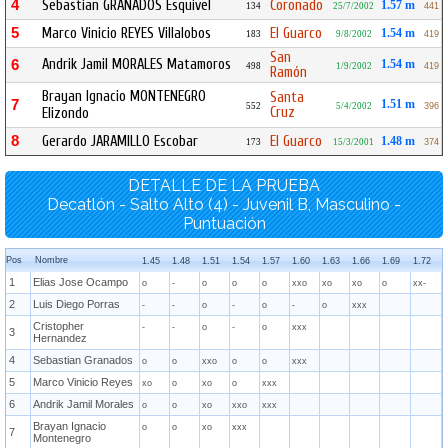
4
Sebastian GRANADOS Esquivel
Coronado
1.57 m
134
25/7/2002
441
5
Marco Vinicio REYES Villalobos
El Guarco
1.54 m
183
9/8/2002
419
San
Andrik Jamil MORALES Matamoros
6
1.54 m
498
1/9/2002
419
Ramón
Brayan Ignacio MONTENEGRO
Santa
7
1.51 m
552
5/4/2002
396
Cruz
Elizondo
8
Gerardo JARAMILLO Escobar
El Guarco
1.48 m
173
15/3/2001
374
DETALLE DE LA PRUEBA
Decatlón - Salto Alto (4) - Juvenil B, Masculino -
Puntuación
Pos
Nombre
1.45
1.48
1.51
1.54
1.57
1.60
1.63
1.66
1.69
1.72
1
Elias Jose Ocampo
o
-
o
o
o
xxo
xo
xo
o
xx-
2
Luis Diego Porras
-
-
o
-
o
-
o
xxx
Cristopher
-
-
o
-
o
xxx
3
Hernandez
4
Sebastian Granados
o
o
xxo
o
o
xxx
5
Marco Vinicio Reyes
xo
o
xo
o
xxx
6
Andrik Jamil Morales
o
o
xo
xxo
xxx
Brayan Ignacio
o
o
xo
xxx
7
Montenegro