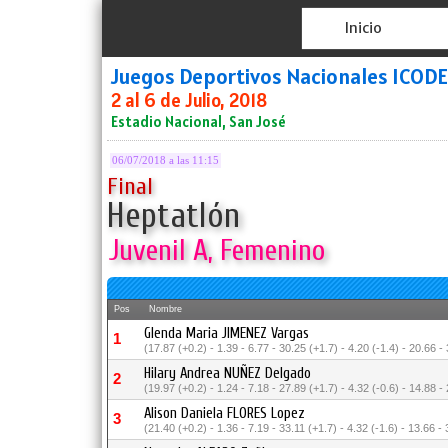
Inicio
Juegos Deportivos Nacionales ICOD
2 al 6 de Julio, 2018
Estadio Nacional, San José
06/07/2018 a las 11:15
Final
Heptatlón
Juvenil A, Femenino
Pos
Nombre
Glenda Maria JIMENEZ Vargas
1
(17.87 (+0.2) - 1.39 - 6.77 - 30.25 (+1.7) - 4.20 (-1.4) - 20.66 -
Hilary Andrea NUÑEZ Delgado
2
(19.97 (+0.2) - 1.24 - 7.18 - 27.89 (+1.7) - 4.32 (-0.6) - 14.88 -
Alison Daniela FLORES Lopez
3
(21.40 (+0.2) - 1.36 - 7.19 - 33.11 (+1.7) - 4.32 (-1.6) - 13.66 -