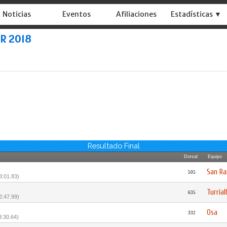
Noticias
Eventos
Afiliaciones
Estadísticas ▼
ER 2018
Resultado Final
Dorsal
Equipo
San R
505
 3:01.83)
Turrial
635
 2:47.99)
Osa
332
 3:30.64)