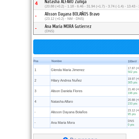
Natasha ALFARO Zuñiga
4
(20.88 (+0.2) - 1.18 - 6.46 - 31.94 (+1.7) - 3.74 (-1.4) - 13.43 -
Alisson Dayana BOLAÑOS Bravo
-
(23.12 (+0.2) - NM - DNS)
Ana Maria MORA Gutierrez
-
(DNS)
Pos
Nombre
100mV
17.87 (+
1
Glenda Maria Jimenez
502 pts
19.97 (+
2
Hilary Andrea Nuñez
305 pts
21.40 (+
3
Alison Daniela Flores
196 pts
20.88 (+
4
Natasha Alfaro
233 pts
23.12 (+
-
Alisson Dayana Bolaños
95 pts
DNS
-
Ana Maria Mora
0 pts