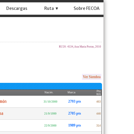
Descargas
Ruta ▼
Sobre FECOA
RU20: 4534, Ana Maria Porras, 2010
Ver Siembra
Pts
Nacim.
Marca
WA
amón
2793 pts
31/10/2000
463
ba
2705 pts
21/9/1999
446
1989 pts
22/9/2000
314