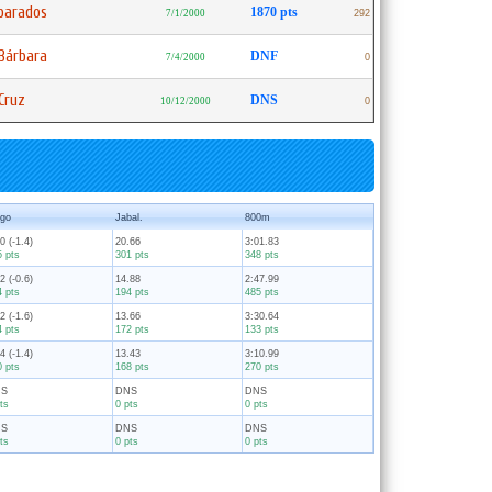
parados
1870 pts
7/1/2000
292
Bárbara
DNF
7/4/2000
0
Cruz
DNS
10/12/2000
0
rgo
Jabal.
800m
0 (-1.4)
20.66
3:01.83
5 pts
301 pts
348 pts
2 (-0.6)
14.88
2:47.99
4 pts
194 pts
485 pts
2 (-1.6)
13.66
3:30.64
4 pts
172 pts
133 pts
4 (-1.4)
13.43
3:10.99
0 pts
168 pts
270 pts
NS
DNS
DNS
ts
0 pts
0 pts
NS
DNS
DNS
ts
0 pts
0 pts