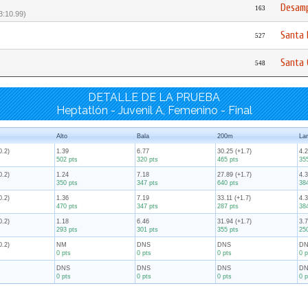
Desam
163
 3:10.99)
Santa 
527
Santa 
548
DETALLE DE LA PRUEBA
Heptatlón - Juvenil A, Femenino - Final
Alto
Bala
200m
La
0.2)
1.39
6.77
30.25 (+1.7)
4.2
502 pts
320 pts
465 pts
35
0.2)
1.24
7.18
27.89 (+1.7)
4.3
350 pts
347 pts
640 pts
38
0.2)
1.36
7.19
33.11 (+1.7)
4.3
470 pts
347 pts
287 pts
38
0.2)
1.18
6.46
31.94 (+1.7)
3.7
293 pts
301 pts
355 pts
25
0.2)
NM
DNS
DNS
D
0 pts
0 pts
0 pts
0 p
DNS
DNS
DNS
D
0 pts
0 pts
0 pts
0 p