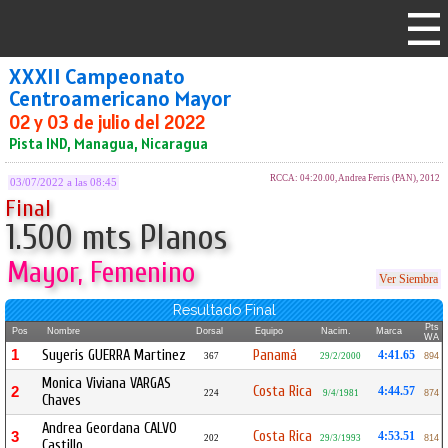
XXXII Campeonato
Centroamericano Mayor
02 y 03 de julio del 2022
Pista IND, Managua, Nicaragua
RCCA: 04:20.00, Andrea Ferris (PAN), 2012
03/07/2022 a las 08:45
Final
1.500 mts Planos
Mayor, Femenino
Ver Siembra
Resultado Final
Pts
Pos
Nombre
Dorsal
Equipo
Nacim.
Marca
WA
1
Suyeris GUERRA Martinez
Panamá
4:41.65
367
29/2/2000
894
Monica Viviana VARGAS
Costa Rica
2
4:44.57
224
9/4/1981
874
Chaves
Andrea Geordana CALVO
Costa Rica
3
4:53.51
202
29/3/1993
814
Castillo