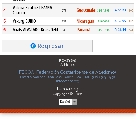
Valeria Beatriz LEZANA
Guatemala
4
4:55.53
279
11/8/1998
800
Chacón
5
Yaxury GUIDO
Nicaragua
4:57.95
325
5/9/2004
785
6
Anais ALVARADO Brassfield
Panamá
5:21.14
333
31/7/1998
641
Regresar
REVSYS ®
Athletics
FECOA (Federación Costarricense de Atletismo)
Estadio Nacional, San José - Costa Rica - Tel. (506) 2549-0950
info@fecoa.org
fecoa.org
Copyright © 2026