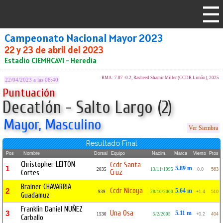
Campeonato Nacional Mayor 2023
22 y 23 de abril del 2023
Estadio CIEMHCAVI - Heredia
RMA: 7.87 -0.2, Rasheed Shamir Miller (CCDR Limón), 2025
22/04/2023 a las 08:40
Puntuación
Decatlón - Salto Largo (2)
Mayor, Masculino
Ver Siembra
Resultado Final
Pos
Nombre
Dorsal
Equipo
Nacim.
Marca
Viento
Ptos
Christopher LEITON
Ccdr Santa
1
5.89 m
2035
13/11/1995
0.0
563
Cruz
Cortes
Brainer CHAVARRIA
Ccdr Nicoya
2
5.64 m
939
28/10/2000
+1.4
510
Guadamuz
Franklin Daniel NUÑEZ
Una Osa
3
5.11 m
1530
5/2/2005
+0.2
404
Carballo