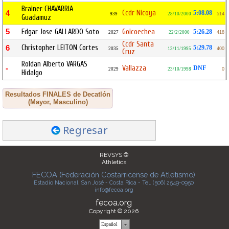
Brainer CHAVARRIA
Ccdr Nicoya
4
5:08.08
939
28/10/2000
514
Guadamuz
5
Edgar Jose GALLARDO Soto
Goicoechea
5:26.28
2027
22/2/2000
418
Ccdr Santa
Christopher LEITON Cortes
6
5:29.78
2035
13/11/1995
400
Cruz
Roldan Alberto VARGAS
Vallazza
-
DNF
2029
23/10/1998
0
Hidalgo
Resultados FINALES de Decatlón
(Mayor, Masculino)
Regresar
REVSYS ®
Athletics
FECOA (Federación Costarricense de Atletismo)
Estadio Nacional, San José - Costa Rica - Tel. (506) 2549-0950
info@fecoa.org
fecoa.org
Copyright © 2026