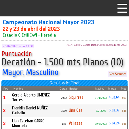
Campeonato Nacional Mayor 2023
22 y 23 de abril del 2023
Estadio CIEMHCAVI - Heredia
RMA: 03:40.25, Juan Diego Castro (Costa Rica), 2023
23/04/2023 a las 11:30
Puntuación
Decatlón - 1.500 mts Planos (10)
Mayor, Masculino
Ver Siembra
Resultado Final
Pos
Nombre
Dorsal
Equipo
Nacim.
Marca
Ptos
Gerald Alberto JIMENEZ
Siquirres
1
4:53.64
2032
31/1/2003
597
Torres
Franklin Daniel NUÑEZ
Una Osa
2
5:02.37
1530
5/2/2005
546
Carballo
Lian Esteban GARRO
Vallazza
3
5:04.24
188
19/8/2003
536
Moncada