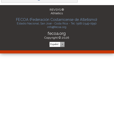
REVSYS ®
Athletics
FECOA (Federación Costarricense de Atletismo)
Estadio Nacional, San José - Costa Rica - Tel. (506) 2549-0950
info@fecoa.org
fecoa.org
Copyright © 2026