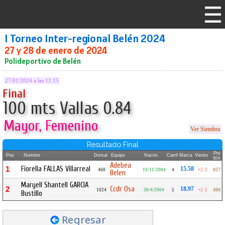
I Torneo Inter-regional Belén 2024
27 y 28 de enero de 2024
Polideportivo de Belén
27/01/2024 a las 11:15
Final
100 mts Vallas 0.84
Mayor, Femenino
Ver Siembra
Resultado Final
Pts
Pos
Nombre
Dorsal
Equipo
Nacim.
Carril
Marca
Viento
WA
Adebea
Fiorella FALLAS Villarreal
1
15.58
460
19/11/2004
4
+2.3
827
Belen
Maryell Shantell GARCIA
Ccdr Osa
2
18.97
1024
30/4/2004
5
+2.3
484
Bustillo
Regresar