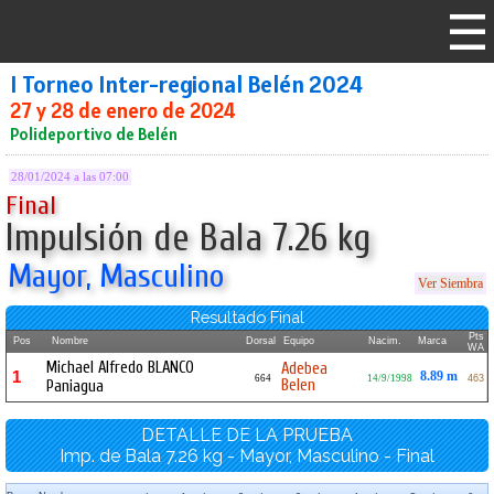
I Torneo Inter-regional Belén 2024
27 y 28 de enero de 2024
Polideportivo de Belén
28/01/2024 a las 07:00
Final
Impulsión de Bala 7.26 kg
Mayor, Masculino
Ver Siembra
Resultado Final
Pts
Pos
Nombre
Dorsal
Equipo
Nacim.
Marca
WA
Michael Alfredo BLANCO
Adebea
1
8.89 m
664
14/9/1998
463
Belen
Paniagua
DETALLE DE LA PRUEBA
Imp. de Bala 7.26 kg - Mayor, Masculino - Final