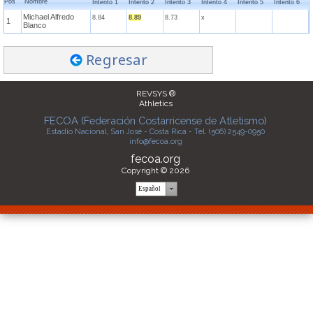
Pos
Nombre
Intento 1
Intento 2
Intento 3
Intento 4
Intento 5
Intento 6
Michael Alfredo
8.84
8.89
8.73
x
1
Blanco
Regresar
REVSYS ®
Athletics
FECOA (Federación Costarricense de Atletismo)
Estadio Nacional, San José - Costa Rica - Tel. (506) 2549-0950
info@fecoa.org
fecoa.org
Copyright © 2026