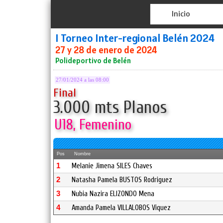
Inicio
I Torneo Inter-regional Belén 2024
27 y 28 de enero de 2024
Polideportivo de Belén
27/01/2024 a las 08:00
Final
3.000 mts Planos
U18, Femenino
Pos
Nombre
1
Melanie Jimena SILES Chaves
2
Natasha Pamela BUSTOS Rodriguez
3
Nubia Nazira ELIZONDO Mena
4
Amanda Pamela VILLALOBOS Viquez