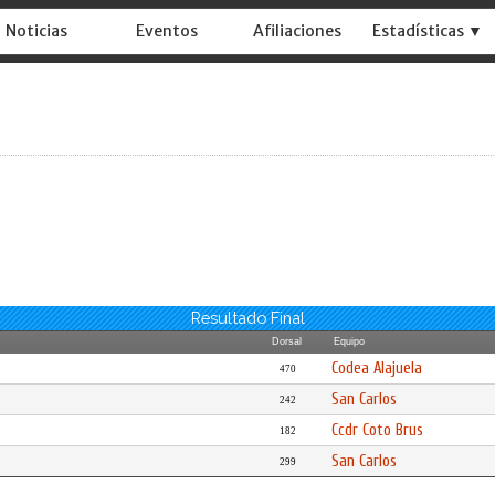
Noticias
Eventos
Afiliaciones
Estadísticas ▼
Resultado Final
Dorsal
Equipo
Codea Alajuela
470
San Carlos
242
Ccdr Coto Brus
182
San Carlos
299