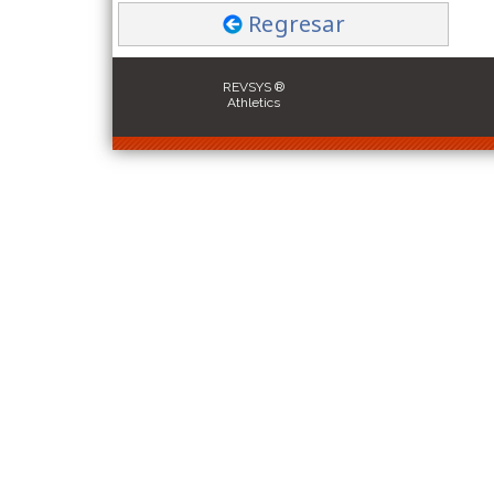
Regresar
REVSYS ®
Athletics