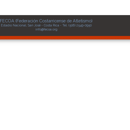
FECOA (Federación Costarricense de Atletismo)
Estadio Nacional, San José - Costa Rica - Tel. (506) 2549-0950
info@fecoa.org