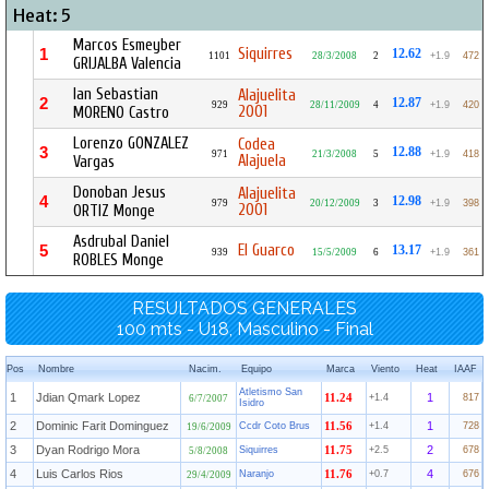
Heat: 5
Marcos Esmeyber
Siquirres
1
12.62
1101
28/3/2008
2
+1.9
472
GRIJALBA Valencia
Ian Sebastian
Alajuelita
2
12.87
929
28/11/2009
4
+1.9
420
2001
MORENO Castro
Lorenzo GONZALEZ
Codea
3
12.88
971
21/3/2008
5
+1.9
418
Alajuela
Vargas
Donoban Jesus
Alajuelita
4
12.98
979
20/12/2009
3
+1.9
398
2001
ORTIZ Monge
Asdrubal Daniel
El Guarco
5
13.17
939
15/5/2009
6
+1.9
361
ROBLES Monge
RESULTADOS GENERALES
100 mts - U18, Masculino - Final
Pos
Nombre
Nacim.
Equipo
Marca
Viento
Heat
IAAF
Atletismo San
1
Jdian Qmark Lopez
1
11.24
+1.4
817
6/7/2007
Isidro
2
Dominic Farit Dominguez
1
Ccdr Coto Brus
11.56
+1.4
728
19/6/2009
3
Dyan Rodrigo Mora
2
Siquirres
11.75
+2.5
678
5/8/2008
4
Luis Carlos Rios
4
Naranjo
11.76
+0.7
676
29/4/2009