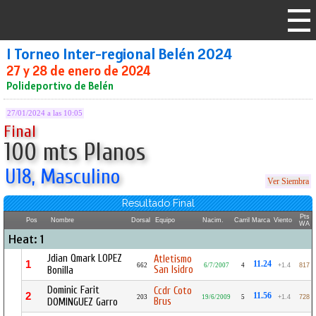
I Torneo Inter-regional Belén 2024
27 y 28 de enero de 2024
Polideportivo de Belén
27/01/2024 a las 10:05
Final
100 mts Planos
U18, Masculino
Ver Siembra
Resultado Final
Pts
Pos
Nombre
Dorsal
Equipo
Nacim.
Carril
Marca
Viento
WA
Heat: 1
Jdian Qmark LOPEZ
Atletismo
1
11.24
662
6/7/2007
4
+1.4
817
San Isidro
Bonilla
Dominic Farit
Ccdr Coto
2
11.56
203
19/6/2009
5
+1.4
728
Brus
DOMINGUEZ Garro