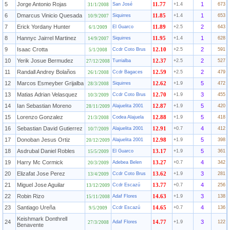
5
Jorge Antonio Rojas
1
San José
11.77
+1.4
673
31/1/2008
6
Dmarcus Vinicio Quesada
1
Siquirres
11.85
+1.4
653
10/9/2007
7
Erick Yordany Hunter
2
El Guarco
11.89
+2.5
643
6/1/2009
8
Hannyc Jairrel Martinez
1
Siquirres
11.95
+1.4
628
14/9/2007
9
Isaac Crotta
2
Ccdr Coto Brus
12.10
+2.5
591
5/1/2008
10
Yerik Josue Bermudez
2
Turrialba
12.37
+2.5
527
27/12/2008
11
Randall Andrey Bolaños
2
Ccdr Bagaces
12.59
+2.5
479
26/1/2008
12
Marcos Esmeyber Grijalba
5
Siquirres
12.62
+1.9
472
28/3/2008
13
Matias Adrian Velasquez
3
Ccdr Coto Brus
12.70
+1.9
455
10/3/2009
14
Ian Sebastian Moreno
5
Alajuelita 2001
12.87
+1.9
420
28/11/2009
15
Lorenzo Gonzalez
5
Codea Alajuela
12.88
+1.9
418
21/3/2008
16
Sebastian David Gutierrez
4
Alajuelita 2001
12.91
+0.7
412
10/7/2009
17
Donoban Jesus Ortiz
5
Alajuelita 2001
12.98
+1.9
398
20/12/2009
18
Asdrubal Daniel Robles
5
El Guarco
13.17
+1.9
361
15/5/2009
19
Harry Mc Cormick
4
Adebea Belen
13.27
+0.7
342
20/3/2009
20
Elizafat Jose Perez
3
Ccdr Coto Brus
13.62
+1.9
281
13/4/2009
21
Miguel Jose Aguilar
4
Ccdr Escazú
13.77
+0.7
256
13/12/2009
22
Robin Rizo
3
Adaf Flores
14.63
+1.9
138
15/11/2008
23
Santiago Ureña
4
Ccdr Escazú
14.65
+0.7
136
9/5/2009
Keishmark Donthrell
24
3
Adaf Flores
14.77
+1.9
122
27/3/2008
Benavente