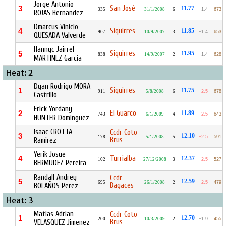
Jorge Antonio
San José
3
11.77
335
31/1/2008
6
+1.4
673
ROJAS Hernandez
Dmarcus Vinicio
Siquirres
4
11.85
907
10/9/2007
3
+1.4
653
QUESADA Valverde
Hannyc Jairrel
Siquirres
5
11.95
838
14/9/2007
2
+1.4
628
MARTINEZ Garcia
Heat: 2
Dyan Rodrigo MORA
Siquirres
1
11.75
911
5/8/2008
6
+2.5
678
Castrillo
Erick Yordany
El Guarco
2
11.89
743
6/1/2009
4
+2.5
643
HUNTER Dominguez
Isaac CROTTA
Ccdr Coto
3
12.10
178
5/1/2008
5
+2.5
591
Brus
Ramirez
Yerik Josue
Turrialba
4
12.37
102
27/12/2008
3
+2.5
527
BERMUDEZ Pereira
Randall Andrey
Ccdr
5
12.59
695
26/1/2008
2
+2.5
479
Bagaces
BOLAÑOS Perez
Heat: 3
Matias Adrian
Ccdr Coto
1
12.70
200
10/3/2009
2
+1.9
455
Brus
VELASQUEZ Jimenez