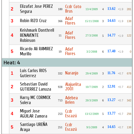
Elizafat Jose PEREZ
Ccdr Coto
2
13.62
180
13/4/2009
4
+1.9
281
Brus
Segura
Adaf
Robin RIZO Cruz
3
14.63
366
15/11/2008
3
+1.9
138
Flores
Keishmark Donthrell
Adaf
4
BENAVENTE
14.77
11
27/3/2008
122
5
+1.9
Flores
Robinson
Ricardo Ali RAMIREZ
Adaf
5
17.40
19
3/2/2008
6
+1.9
0
Flores
Murillo
Heat: 4
Luis Carlos RIOS
Naranjo
1
11.76
332
29/4/2009
3
+0.7
676
Gutierrez
Sebastian David
Alajuelita
2
12.91
928
10/7/2009
2
+0.7
412
2001
GUTIERREZ Lanuza
Harry MC CORMICK
Adebea
3
13.27
713
20/3/2009
6
+0.7
342
Belen
Solera
Miguel Jose
Ccdr
4
13.77
253
13/12/2009
5
+0.7
256
Escazú
AGUILAR Zamora
Santiago UREÑA
Ccdr
5
14.65
251
9/5/2009
4
+0.7
136
Escazú
Araya