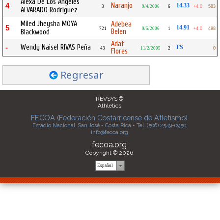
Alexa De Los Angeles
Naranjo
4
14.33
3
9/4/2006
6
+4.0
583
ALVARADO Rodriguez
Miled Jheysha MOYA
Adebea
5
14.91
721
9/5/2006
1
+4.0
498
Belen
Blackwood
Adaf
Wendy Naisel RIVAS Peña
-
FS
43
11/2/2005
2
0
Flores
Regresar
REVSYS ®
Athletics
FECOA (Federación Costarricense de Atletismo)
Estadio Nacional, San José - Costa Rica - Tel. (506) 2549-0950
info@fecoa.org
fecoa.org
Copyright © 2026