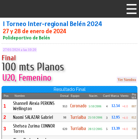
I Torneo Inter-regional Belén 2024
27 y 28 de enero de 2024
Polideportivo de Belén
27/01/2024 a las 10:20
Final
100 mts Planos
U20, Femenino
Ver Siembra
Resultado Final
Pts
Pos
Nombre
Dorsal
Equipo
Nacim.
Carril
Marca
Viento
WA
Shannell Alexia PERKINS
Coronado
1
12.54
953
5/10/2006
4
+4.0
887
Wellington
2
Naomi SALAZAR Gabriel
Turrialba
12.95
98
25/10/2006
812
3
+4.0
Shelsea Zurima CONNOR
Turrialba
3
13.39
620
28/12/2005
5
+4.0
735
Torres