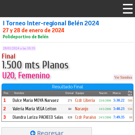
I Torneo Inter-regional Belén 2024
27 y 28 de enero de 2024
Polideportivo de Belén
28/01/2024 a las 10:35
Final
1.500 mts Planos
U20, Femenino
Ver Siembra
Resultado Final
Pts
Pos
Nombre
Dorsal
Equipo
Nacim.
Marca
WA
1
Dulce Maria MOYA Narvaez
Ccdr Liberia
5:30.22
271
23/6/2006
589
2
Valeria Maria VEGA Leiton
Naranjo
5:40.23
84
14/5/2006
534
3
Diandra Lariza PACHECO Salas
Ccdr Paraíso
7:49.35
828
24/5/2006
66
Regresar