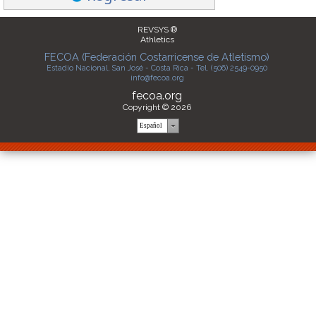
REVSYS ®
Athletics
FECOA (Federación Costarricense de Atletismo)
Estadio Nacional, San José - Costa Rica - Tel. (506) 2549-0950
info@fecoa.org
fecoa.org
Copyright © 2026