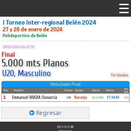
I Torneo Inter-regional Belén 2024
27 y 28 de enero de 2024
Polideportivo de Belén
28/01/2024 a las 07:30
Final
5.000 mts Planos
U20, Masculino
Ver Siembra
Resultado Final
Pts
Pos
Nombre
Dorsal
Equipo
Nacim.
Marca
WA
1
Emmanuel RIVERA Chavarria
Naranjo
17:34.85
288
26/1/2005
412
Regresar
REVSYS ®