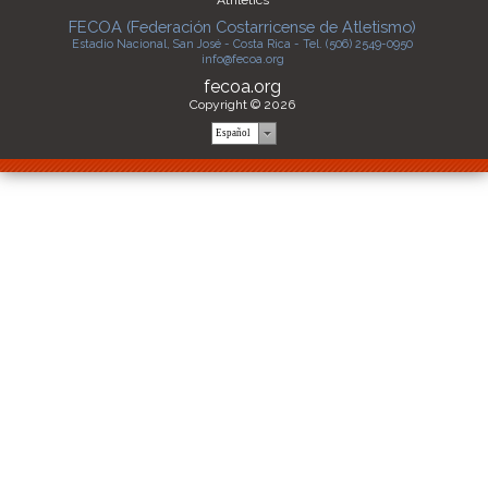
Athletics
FECOA (Federación Costarricense de Atletismo)
Estadio Nacional, San José - Costa Rica - Tel. (506) 2549-0950
info@fecoa.org
fecoa.org
Copyright © 2026