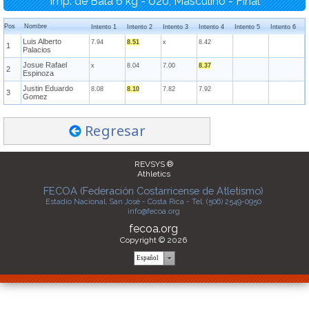
Imp. de Bala 6 kg - U20, Masculino - Final
Pos
Nombre
Intento 1
Intento 2
Intento 3
Intento 4
Intento 5
Intento 6
Luis Alberto
7.94
8.51
x
8.42
1
Palacios
Josue Rafael
x
8.04
7.00
8.37
2
Espinoza
Justin Eduardo
8.08
8.10
7.82
7.92
3
Gomez
Regresar
REVSYS ®
Athletics
FECOA (Federación Costarricense de Atletismo)
Estadio Nacional, San José - Costa Rica - Tel. (506) 2549-0950
info@fecoa.org
fecoa.org
Copyright © 2026