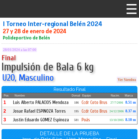
I Torneo Inter-regional Belén 2024
27 y 28 de enero de 2024
Polideportivo de Belén
28/01/2024 a las 07:00
Final
Impulsión de Bala 6 kg
U20, Masculino
Ver Siembra
Resultado Final
Pos
Nombre
Dorsal
Equipo
Nacim.
Marca
1
Luis Alberto PALACIOS Mendoza
Ccdr Coto Brus
8.51 m
186
27/7/2006
2
Josue Rafael ESPINOZA Torres
Ccdr Coto Brus
8.37 m
195
24/12/2006
3
Justin Eduardo GOMEZ Espinoza
Poás
8.10 m
581
13/10/2005
DETALLE DE LA PRUEBA