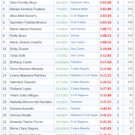
3
Yara Fiorella Moya
2
Atletismo Nina
3:02.60
312
8/5/2013
4
Marian Kenisha Foulkes
1
Adebea Belén
3:02.99
308
7/4/2012
5
Alice Abril Navarro
1
Ccdr Bagaces
3:03.10
307
19/1/2012
6
Sachelyn Fabiola Alvarez
1
Ccdr Cañas
3:05.16
289
6/2/2012
7
Maria Valeria Ramirez
3
San Ramón
3:06.75
275
3/4/2013
8
Emily Boza
2
Grecia
3:08.25
262
21/2/2013
9
Maria Jimena Cedeño
3
San Carlos
3:08.32
261
6/5/2013
10
Emily Duarte
1
San Carlos
3:10.49
243
21/12/2012
11
Tania Solis
2
San Carlos
3:12.81
225
5/9/2013
12
Brithany Cartin
2
Tolentino
3:17.64
188
14/10/2013
13
Rosa Mariana Miranda
3
Codea Alajuela
3:21.96
158
26/6/2013
14
Leany Alejandra Ramirez
3
Atletismo Ccdr Upala
3:22.25
156
20/10/2012
15
Valentina Obando
2
Codea Alajuela
3:26.55
129
17/7/2013
16
Giuliana Lopez
3
Codea Alajuela
3:27.05
126
13/2/2012
17
Yelani Sofia Villegas
1
Ccdr Bagaces
3:33.68
90
23/11/2012
18
Nathalia Moncerratt Paredes
2
Tolentino
3:37.51
72
9/1/2013
19
Dariana Arguello
3
Naranjo
3:40.45
60
4/8/2013
20
Victoria Murillo
2
Atletismo Ccdr Upala
3:41.21
57
3/6/2013
21
Amanda Taisha Torres
1
Ccdr Bagaces
3:41.45
56
20/7/2013
22
Maria Clara Segura
1
Codea Alajuela
3:45.03
42
19/10/2013