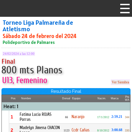
Torneo Liga Palmareña de
Atletismo
Sábado 24 de febrero del 2024
Polideportivo de Palmares
24/02/2024 a las 12:00
Final
800 mts Planos
U13, Femenino
Ver Siembra
Resultado Final
Pts
Pos
Nombre
Dorsal
Equipo
Nacim.
Marca
WA
Heat: 1
Fatima Lucia ROJAS
Naranjo
1
2:59.21
66
17/1/2012
344
Porras
Madelyn Jimena CHACON
Ccdr Cañas
2
3:00.68
1123
8/10/2012
330