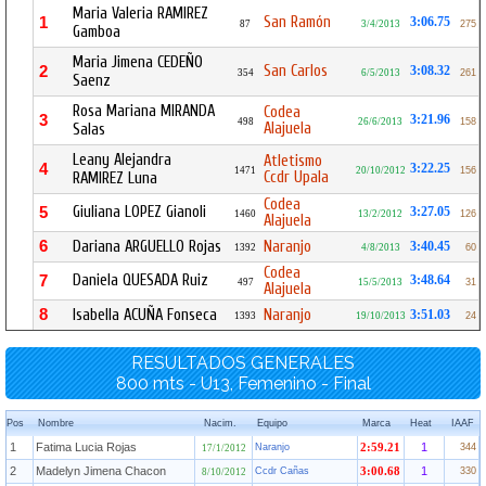
Maria Valeria RAMIREZ
San Ramón
1
3:06.75
87
3/4/2013
275
Gamboa
Maria Jimena CEDEÑO
San Carlos
2
3:08.32
354
6/5/2013
261
Saenz
Rosa Mariana MIRANDA
Codea
3
3:21.96
498
26/6/2013
158
Alajuela
Salas
Leany Alejandra
Atletismo
4
3:22.25
1471
20/10/2012
156
Ccdr Upala
RAMIREZ Luna
Codea
Giuliana LOPEZ Gianoli
5
3:27.05
1460
13/2/2012
126
Alajuela
6
Dariana ARGUELLO Rojas
Naranjo
3:40.45
1392
4/8/2013
60
Codea
Daniela QUESADA Ruiz
7
3:48.64
497
15/5/2013
31
Alajuela
8
Isabella ACUÑA Fonseca
Naranjo
3:51.03
1393
19/10/2013
24
RESULTADOS GENERALES
800 mts - U13, Femenino - Final
Pos
Nombre
Nacim.
Equipo
Marca
Heat
IAAF
1
Fatima Lucia Rojas
1
Naranjo
2:59.21
344
17/1/2012
2
Madelyn Jimena Chacon
1
Ccdr Cañas
3:00.68
330
8/10/2012