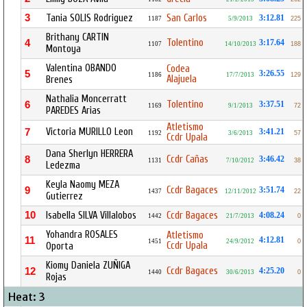
3
Tania SOLIS Rodriguez
San Carlos
3:12.81
1187
5/9/2013
225
Brithany CARTIN
Tolentino
4
3:17.64
1107
14/10/2013
188
Montoya
Valentina OBANDO
Codea
5
3:26.55
1186
17/7/2013
129
Alajuela
Brenes
Nathalia Moncerratt
Tolentino
6
3:37.51
1169
9/1/2013
72
PAREDES Arias
Atletismo
Victoria MURILLO Leon
7
3:41.21
1192
3/6/2013
57
Ccdr Upala
Dana Sherlyn HERRERA
Ccdr Cañas
8
3:46.42
1131
7/10/2012
38
Ledezma
Keyla Naomy MEZA
Ccdr Bagaces
9
3:51.74
1437
12/11/2012
22
Gutierrez
10
Isabella SILVA Villalobos
Ccdr Bagaces
4:08.24
1442
21/7/2013
0
Yohandra ROSALES
Atletismo
11
4:12.81
1451
24/9/2012
0
Ccdr Upala
Oporta
Kiomy Daniela ZUÑIGA
Ccdr Bagaces
12
4:25.20
1440
30/6/2013
0
Rojas
Heat: 3