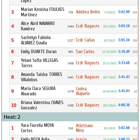
Lopez
Marian Kenisha FOULKES
Adebea Belén
3
3:02.99
729
7/4/2012
308
Martinez
Alice Abril NAVARRO
Ccdr Bagaces
4
3:03.10
1444
19/1/2012
307
Ramirez
Sachelyn Fabiola
Ccdr Cañas
5
3:05.16
1127
6/2/2012
289
ALVAREZ Davila
6
Emily DUARTE Duran
San Carlos
3:10.49
605
21/12/2012
243
Yelani Sofia VILLEGAS
Ccdr Bagaces
7
3:33.68
1438
23/11/2012
90
Torres
Amanda Taisha TORRES
Ccdr Bagaces
8
3:41.45
1441
20/7/2013
56
Villalobos
Maria Clara SEGURA
Codea
9
3:45.03
1178
19/10/2013
42
Alajuela
Alvarado
Briana Valentina CHAVES
Ccdr Bagaces
10
4:08.38
1439
26/2/2013
0
Gonzalez
Heat: 2
Yara Fiorella MOYA
Atletismo
1
3:02.60
316
8/5/2013
312
Nina
Cortes
2
Emily BOZA Avila
Grecia
3:08.25
1182
21/2/2013
262