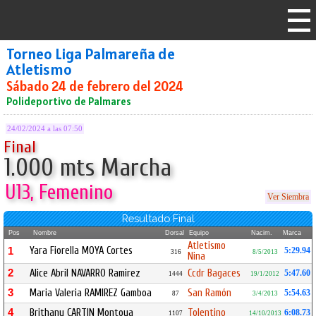
Torneo Liga Palmareña de
Atletismo
Sábado 24 de febrero del 2024
Polideportivo de Palmares
24/02/2024 a las 07:50
Final
1.000 mts Marcha
U13, Femenino
Ver Siembra
Resultado Final
Pos
Nombre
Dorsal
Equipo
Nacim.
Marca
Atletismo
Yara Fiorella MOYA Cortes
1
5:29.94
316
8/5/2013
Nina
2
Alice Abril NAVARRO Ramirez
Ccdr Bagaces
5:47.60
1444
19/1/2012
3
Maria Valeria RAMIREZ Gamboa
San Ramón
5:54.63
87
3/4/2013
4
Brithany CARTIN Montoya
Tolentino
6:08.73
1107
14/10/2013