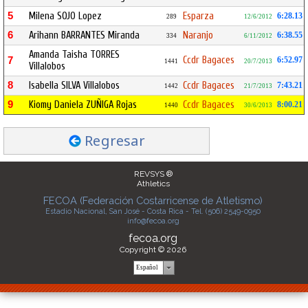
5
Milena SOJO Lopez
Esparza
6:28.13
289
12/6/2012
6
Arihann BARRANTES Miranda
Naranjo
6:38.55
334
6/11/2012
Amanda Taisha TORRES
Ccdr Bagaces
7
6:52.97
1441
20/7/2013
Villalobos
8
Isabella SILVA Villalobos
Ccdr Bagaces
7:43.21
1442
21/7/2013
9
Kiomy Daniela ZUÑIGA Rojas
Ccdr Bagaces
8:00.21
1440
30/6/2013
Regresar
REVSYS ®
Athletics
FECOA (Federación Costarricense de Atletismo)
Estadio Nacional, San José - Costa Rica - Tel. (506) 2549-0950
info@fecoa.org
fecoa.org
Copyright © 2026