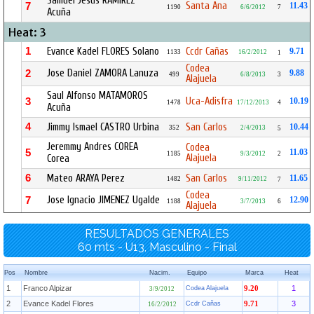
Samuel Jesus RAMIREZ
Santa Ana
7
11.43
1190
6/6/2012
7
Acuña
Heat: 3
1
Evance Kadel FLORES Solano
Ccdr Cañas
9.71
1133
16/2/2012
1
Codea
Jose Daniel ZAMORA Lanuza
2
9.88
499
6/8/2013
3
Alajuela
Saul Alfonso MATAMOROS
Uca-Adisfra
3
10.19
1478
17/12/2013
4
Acuña
4
Jimmy Ismael CASTRO Urbina
San Carlos
10.44
352
2/4/2013
5
Jeremmy Andres COREA
Codea
5
11.03
1185
9/3/2012
2
Alajuela
Corea
6
Mateo ARAYA Perez
San Carlos
11.65
1482
9/11/2012
7
Codea
Jose Ignacio JIMENEZ Ugalde
7
12.90
1188
3/7/2013
6
Alajuela
RESULTADOS GENERALES
60 mts - U13, Masculino - Final
Pos
Nombre
Nacim.
Equipo
Marca
Heat
1
Franco Alpizar
1
Codea Alajuela
9.20
3/9/2012
2
Evance Kadel Flores
3
Ccdr Cañas
9.71
16/2/2012