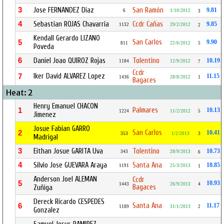
3
Jose FERNANDEZ Diaz
San Ramón
9.81
6
1/10/2012
3
4
Sebastian ROJAS Chavarria
Ccdr Cañas
9.85
1132
29/2/2012
2
Kendall Gerardo LIZANO
San Carlos
5
9.90
811
22/6/2012
5
Poveda
6
Daniel Joao QUIROZ Rojas
Tolentino
10.19
1184
12/9/2012
7
Ccdr
Iker David ALVAREZ Lopez
7
11.15
1436
28/8/2012
1
Bagaces
Heat: 2
Henry Emanuel CHACON
Palmares
1
10.13
1224
11/2/2012
5
Jimenez
Josue Fabian GARRO
San Carlos
2
10.41
353
1/2/2013
3
Madrigal
3
Eithan Josue GARITA Uva
Tolentino
10.73
343
28/9/2013
6
4
Silvio Jose GUEVARA Araya
Santa Ana
10.85
1191
25/3/2013
1
Anderson Joel ALEMAN
Ccdr
5
10.93
1443
26/9/2013
4
Bagaces
Zuñiga
Dereck Ricardo CESPEDES
Santa Ana
6
11.17
1189
31/1/2013
2
Gonzalez