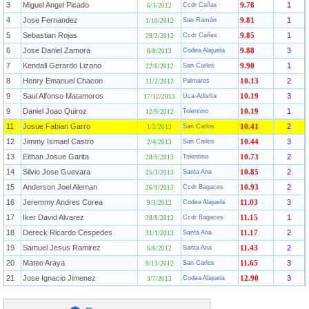
3
Miguel Angel Picado
1
Ccdr Cañas
9.78
6/3/2012
4
Jose Fernandez
1
San Ramón
9.81
1/10/2012
5
Sebastian Rojas
1
Ccdr Cañas
9.85
29/2/2012
6
Jose Daniel Zamora
3
Codea Alajuela
9.88
6/8/2013
7
Kendall Gerardo Lizano
1
San Carlos
9.90
22/6/2012
8
Henry Emanuel Chacon
2
Palmares
10.13
11/2/2012
9
Saul Alfonso Matamoros
3
Uca-Adisfra
10.19
17/12/2013
9
Daniel Joao Quiroz
1
Tolentino
10.19
12/9/2012
11
Josue Fabian Garro
2
San Carlos
10.41
1/2/2013
12
Jimmy Ismael Castro
3
San Carlos
10.44
2/4/2013
13
Eithan Josue Garita
2
Tolentino
10.73
28/9/2013
14
Silvio Jose Guevara
2
Santa Ana
10.85
25/3/2013
15
Anderson Joel Aleman
2
Ccdr Bagaces
10.93
26/9/2013
16
Jeremmy Andres Corea
3
Codea Alajuela
11.03
9/3/2012
17
Iker David Alvarez
1
Ccdr Bagaces
11.15
28/8/2012
18
Dereck Ricardo Cespedes
2
Santa Ana
11.17
31/1/2013
19
Samuel Jesus Ramirez
2
Santa Ana
11.43
6/6/2012
20
Mateo Araya
3
San Carlos
11.65
9/11/2012
21
Jose Ignacio Jimenez
3
Codea Alajuela
12.90
3/7/2013