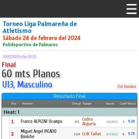
Torneo Liga Palmareña de
Atletismo
Sábado 24 de febrero del 2024
Polideportivo de Palmares
24/02/2024 a las 10:25
Final
60 mts Planos
U13, Masculino
Ver Siembra
Resultado Final
Pos
Nombre
Dorsal
Equipo
Nacim.
Carril
Marca
Heat: 1
Codea
Franco ALPIZAR Ocampo
1
9.20
475
3/9/2012
4
Alajuela
Miguel Angel PICADO
Ccdr Cañas
2
9.78
1134
6/3/2012
6
Boniche