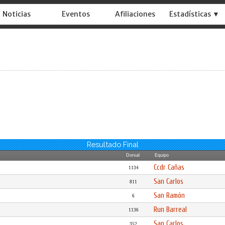
Noticias
Eventos
Afiliaciones
Estadísticas ▼
Resultado Final
Dorsal
Equipo
Ccdr Cañas
1134
San Carlos
811
San Ramón
6
Run Barreal
1136
San Carlos
352