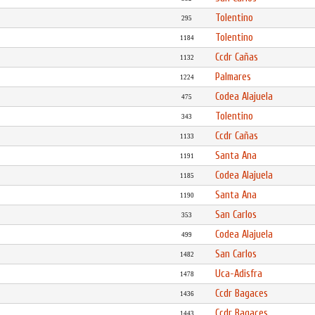
Tolentino
295
Tolentino
1184
Ccdr Cañas
1132
Palmares
1224
Codea Alajuela
475
Tolentino
343
Ccdr Cañas
1133
Santa Ana
1191
Codea Alajuela
1185
Santa Ana
1190
San Carlos
353
Codea Alajuela
499
San Carlos
1482
Uca-Adisfra
1478
Ccdr Bagaces
1436
Ccdr Bagaces
1443