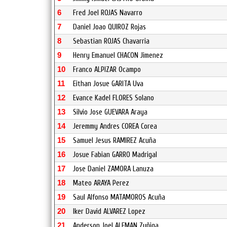
6
Fred Joel ROJAS Navarro
7
Daniel Joao QUIROZ Rojas
8
Sebastian ROJAS Chavarria
9
Henry Emanuel CHACON Jimenez
10
Franco ALPIZAR Ocampo
11
Eithan Josue GARITA Uva
12
Evance Kadel FLORES Solano
13
Silvio Jose GUEVARA Araya
14
Jeremmy Andres COREA Corea
15
Samuel Jesus RAMIREZ Acuña
16
Josue Fabian GARRO Madrigal
17
Jose Daniel ZAMORA Lanuza
18
Mateo ARAYA Perez
19
Saul Alfonso MATAMOROS Acuña
20
Iker David ALVAREZ Lopez
21
Anderson Joel ALEMAN Zuñiga