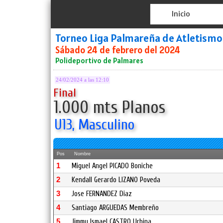
Inicio
Torneo Liga Palmareña de Atletismo
Sábado 24 de febrero del 2024
Polideportivo de Palmares
24/02/2024 a las 12:10
Final
1.000 mts Planos
U13, Masculino
Pos
Nombre
1
Miguel Angel PICADO Boniche
2
Kendall Gerardo LIZANO Poveda
3
Jose FERNANDEZ Diaz
4
Santiago ARGUEDAS Membreño
5
Jimmy Ismael CASTRO Urbina