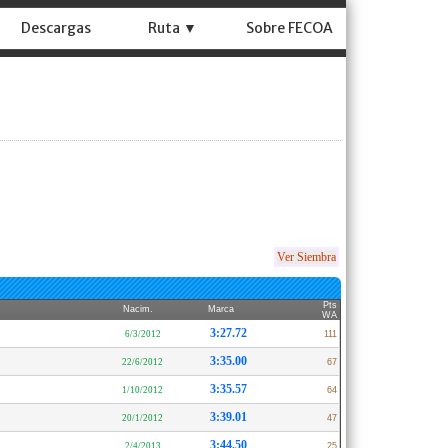
Descargas
Ruta ▼
Sobre FECOA
Ver Siembra
Pts
Nacim.
Marca
WA
3:27.72
6/3/2012
111
3:35.00
22/6/2012
67
3:35.57
1/10/2012
64
3:39.01
20/1/2012
47
3:44.50
2/4/2013
25