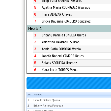
4
Emily Sofia RAMIREZ Morales
5
Agatha Maria RODRIGUEZ Alvarado
6
Tiara ALPIZAR Chaves
7
Ericka Dayanna CORDERO Gonzalez
Heat: 4
1
Britany Pamela FONSECA Quiros
2
Valentina BARRANTES Jiron
3
Annie Sofia CORDERO Varela
4
Josefa Nohemi CAMPOS Reyes
5
Solahs SEQUEIRA Jimenez
6
Kiara Lucia TORRES Mena
Pos
Nombre
1
Fiorella Solach Quiros
2
Britany Pamela Fonseca