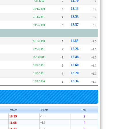
12.70
4/8/2010
7
+0.4
13.13
31/1/2010
6
+0.4
13.53
7/11/2011
4
+0.4
13.57
19/2/2010
3
+0.4
11.68
8/10/2010
6
+1.3
12.28
22/2/2011
4
+1.3
12.48
18/12/2011
3
+1.3
12.60
21/2/2011
2
+1.3
13.20
11/9/2011
7
+1.3
13.34
12/2/2010
5
+1.3
Marca
Viento
Heat
2
10.99
-1.1
4
11.68
+1.3