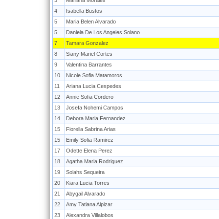
3
Mariana Morales
4
Isabella Bustos
5
Maria Belen Alvarado
5
Daniela De Los Angeles Solano
7
Tamara Gonzalez
8
Siany Mariel Cortes
9
Valentina Barrantes
10
Nicole Sofia Matamoros
11
Ariana Lucia Cespedes
12
Annie Sofia Cordero
13
Josefa Nohemi Campos
14
Debora Maria Fernandez
15
Fiorella Sabrina Arias
15
Emily Sofia Ramirez
17
Odette Elena Perez
18
Agatha Maria Rodriguez
19
Solahs Sequeira
20
Kiara Lucia Torres
21
Abygail Alvarado
22
Amy Tatiana Alpizar
23
Alexandra Villalobos