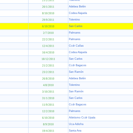
Tolentino
21/2/2011
Adebea Belén
20/1/2011
Codea Alajuela
8/10/2010
Tolentino
29/9/2011
San Carlos
6/10/2010
Palmares
2/7/2010
Palmares
22/2/2011
Ccdr Cañas
12/4/2011
Codea Alajuela
16/4/2010
San Carlos
18/12/2011
Ccdr Bagaces
21/2/2011
San Ramón
23/2/2011
Adebea Belén
26/8/2010
Tolentino
4/8/2010
San Ramón
3/10/2011
San Carlos
31/1/2010
Ccdr Bagaces
11/9/2011
Palmares
12/2/2010
Atletismo Ccdr Upala
6/10/2010
Uca-Adisfra
8/9/2010
Santa Ana
19/4/2011