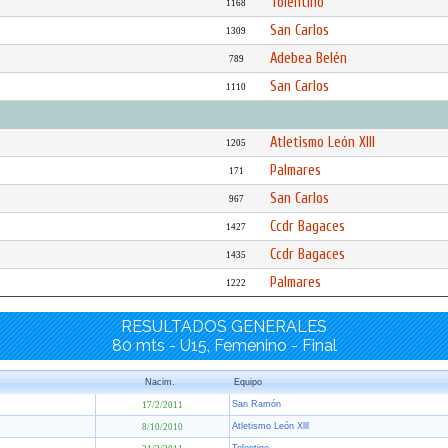
Tolentino
1168
San Carlos
1309
Adebea Belén
789
San Carlos
1110
Atletismo León Xlll
1205
Palmares
171
San Carlos
967
Ccdr Bagaces
1427
Ccdr Bagaces
1435
Palmares
1222
RESULTADOS GENERALES
80 mts - U15, Femenino - Final
Nacim.
Equipo
San Ramón
17/2/2011
Atletismo León Xlll
8/10/2010