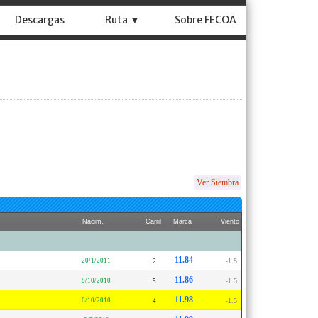
Descargas
Ruta ▼
Sobre FECOA
Ver Siembra
Nacim.
Carril
Marca
Viento
11.84
20/1/2011
2
-1.5
11.86
8/10/2010
5
-1.5
11.98
6/10/2010
4
-1.5