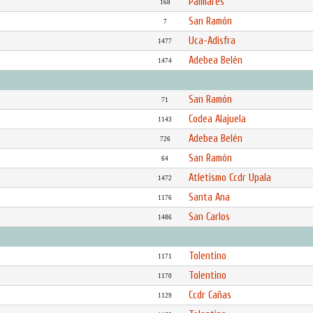
Palmares
168
San Ramón
7
Uca-Adisfra
1477
Adebea Belén
1474
San Ramón
71
Codea Alajuela
1143
Adebea Belén
726
San Ramón
64
Atletismo Ccdr Upala
1472
Santa Ana
1176
San Carlos
1486
Tolentino
1171
Tolentino
1170
Ccdr Cañas
1129