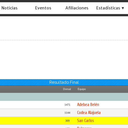
Noticias
Eventos
Afiliaciones
Estadísticas ▼
Resultado Final
Dorsal
Equipo
Adebea Belén
1475
Codea Alajuela
1144
San Carlos
309