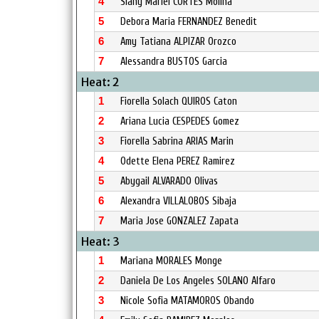
4
Siany Mariel CORTES Molina
5
Debora Maria FERNANDEZ Benedit
6
Amy Tatiana ALPIZAR Orozco
7
Alessandra BUSTOS Garcia
Heat: 2
1
Fiorella Solach QUIROS Caton
2
Ariana Lucia CESPEDES Gomez
3
Fiorella Sabrina ARIAS Marin
4
Odette Elena PEREZ Ramirez
5
Abygail ALVARADO Olivas
6
Alexandra VILLALOBOS Sibaja
7
Maria Jose GONZALEZ Zapata
Heat: 3
1
Mariana MORALES Monge
2
Daniela De Los Angeles SOLANO Alfaro
3
Nicole Sofia MATAMOROS Obando