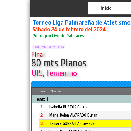
Inicio
Torneo Liga Palmareña de Atletismo
Sábado 24 de febrero del 2024
Polideportivo de Palmares
24/02/2024 a las 11:15
Final
80 mts Planos
U15, Femenino
Pos
Nombre
Heat: 1
1
Isabella BUSTOS Garcia
2
Maria Belen ALVARADO Duran
3
Tamara GONZALEZ Quesada