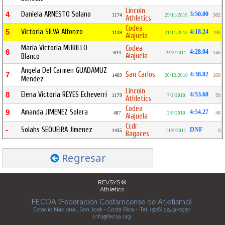
Lincoln
Daniela ARNESTO Solano
4
3:50.00
1174
25/11/2010
382
Athletics
Codea
Victoria SILVA Alfonzo
5
4:18.24
1139
21/11/2010
196
Alajuela
Maria Victoria MURILLO
Codea
6
4:28.04
614
24/3/2011
146
Alajuela
Blanco
Angela Del Carmen GUADAMUZ
San Carlos
7
4:38.82
1469
20/12/2010
100
Mendez
Lincoln
Elena Victoria REYES Echeverri
8
4:53.68
1179
7/2/2010
50
Athletics
Codea
Amanda JIMENEZ Solera
9
4:54.27
487
2/8/2010
48
Alajuela
Ccdr
Solahs SEQUEIRA Jimenez
-
DNF
1435
11/9/2011
0
Bagaces
Regresar
REVSYS ®
Athletics
FECOA (Federación Costarricense de Atletismo)
Estadio Nacional, San José - Costa Rica - Tel. (506) 2549-0950
info@fecoa.org