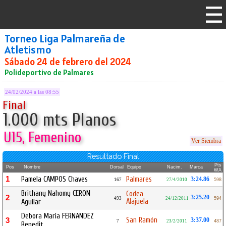
Torneo Liga Palmareña de
Atletismo
Sábado 24 de febrero del 2024
Polideportivo de Palmares
24/02/2024 a las 08:55
Final
1.000 mts Planos
U15, Femenino
Ver Siembra
Resultado Final
Pts
Pos
Nombre
Dorsal
Equipo
Nacim.
Marca
WA
1
Pamela CAMPOS Chaves
Palmares
3:24.86
167
27/4/2010
598
Brithany Nahomy CERON
Codea
2
3:25.20
493
24/12/2011
594
Alajuela
Aguilar
Debora Maria FERNANDEZ
San Ramón
3
3:37.00
7
23/2/2011
487
Benedit