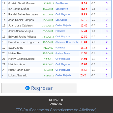
11
Greivin David Morera
3
San Ramón
11.70
-1.5
10/11/2010
12
Ian Josue Muñoz
3
San Ramón
11.82
-1.5
18/2/2011
13
Randal Sebastian Lopez
4
Ccdr Bagaces
11.93
-1.7
30/1/2011
14
Jose Daniel Campos
2
San Carlos
12.15
-2.3
21/5/2011
15
Juan Jose Calderon
2
Codea Alajuela
12.40
-2.3
21/10/2011
16
Johel Alonso Vargas
3
Palmares
12.41
-1.5
31/3/2011
17
Edward Josias Villegas
4
Ccdr Bagaces
12.50
-1.7
18/10/2010
18
Brandon Isaac Trigueros
2
Atletismo Ccdr Upala
13.01
-2.3
10/9/2011
19
Saul Castillo
1
Palmares
13.18
-0.6
7/12/2010
20
Matias Ruiz
4
Adebea Belén
13.99
-1.7
19/9/2011
21
Henry Gabriel Duarte
4
Ccdr Bagaces
14.91
-1.7
7/2/2011
22
Mathias Vega
4
Ccdr Bagaces
17.87
-1.7
15/9/2010
23
Brian Carlos Ruiz
4
Ccdr Bagaces
18.50
-1.7
30/3/2011
-
Lukas Alvarado
2
Codea Alajuela
DNF
-2.3
10/11/2011
Regresar
REVSYS ®
Athletics
FECOA (Federación Costarricense de Atletismo)