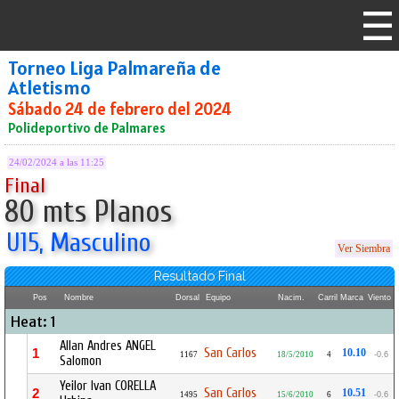
Torneo Liga Palmareña de
Atletismo
Sábado 24 de febrero del 2024
Polideportivo de Palmares
24/02/2024 a las 11:25
Final
80 mts Planos
U15, Masculino
Ver Siembra
Resultado Final
Pos
Nombre
Dorsal
Equipo
Nacim.
Carril
Marca
Viento
Heat: 1
Allan Andres ANGEL
San Carlos
1
10.10
1167
18/5/2010
4
-0.6
Salomon
Yeilor Ivan CORELLA
San Carlos
2
10.51
1495
15/6/2010
6
-0.6