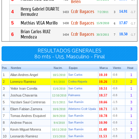
Belén
Henry Gabriel DUARTE
Ccdr Bagaces
4
14.91
1433
7/2/2011
3
-1.7
Bermudez
5
Mathias VEGA Murillo
Ccdr Bagaces
17.87
1430
15/9/2010
6
-1.7
Brian Carlos RUIZ
Ccdr Bagaces
6
18.50
1434
30/3/2011
7
-1.7
Mendoza
RESULTADOS GENERALES
80 mts - U15, Masculino - Final
Pos
Nombre
Nacim.
Equipo
Marca
Viento
Heat
1
Allan Andres Angel
1
San Carlos
10.10
-0.6
18/5/2010
2
Lorenzo Ramirez
2
Codea Alajuela
10.26
-2.3
9/1/2010
3
Yeilor Ivan Corella
1
San Carlos
10.51
-0.6
15/6/2010
4
Joshua Chavarria
1
Palmares
10.57
-0.6
12/10/2010
5
Yazdani Saul Contreras
3
San Ramón
10.66
-1.5
31/1/2011
6
Eliam Fabian Zamora
3
Atletismo Ccdr Upala
10.71
-1.5
10/6/2010
7
Tomas Andres Esquivel
1
San Ramón
10.78
-0.6
30/9/2010
8
Andrew Pasos
1
San Ramón
10.90
-0.6
9/4/2010
9
Kevin Miguel Morera
3
San Ramón
11.48
-1.5
10/11/2010
10
Leonardo Ramirez
1
San Ramón
11.53
-0.6
13/5/2010