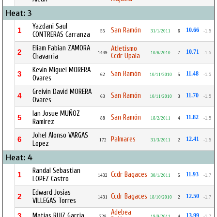
Heat: 3
Yazdani Saul
San Ramón
1
10.66
55
31/1/2011
6
-1.5
CONTRERAS Carranza
Eliam Fabian ZAMORA
Atletismo
2
10.71
1449
10/6/2010
7
-1.5
Ccdr Upala
Chavarria
Kevin Miguel MORERA
San Ramón
3
11.48
62
10/11/2010
5
-1.5
Ovares
Greivin David MORERA
San Ramón
4
11.70
63
10/11/2010
3
-1.5
Ovares
Ian Josue MUÑOZ
San Ramón
5
11.82
88
18/2/2011
4
-1.5
Ramirez
Johel Alonso VARGAS
Palmares
6
12.41
172
31/3/2011
2
-1.5
Lopez
Heat: 4
Randal Sebastian
Ccdr Bagaces
1
11.93
1432
30/1/2011
5
-1.7
LOPEZ Castro
Edward Josias
Ccdr Bagaces
2
12.50
1431
18/10/2010
2
-1.7
VILLEGAS Torres
Adebea
Matias RUIZ Garcia
3
13.99
728
19/9/2011
4
-1.7