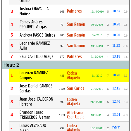
Urbina
Joshua CHAVARRIA
Palmares
3
10.57
169
12/10/2010
5
-0.6
Nuñez
Tomas Andres
San Ramón
4
10.78
73
30/9/2010
3
-0.6
ESQUIVEL Vargas
5
Andrew PASOS Quiros
San Ramón
10.90
285
9/4/2010
7
-0.6
Leonardo RAMIREZ
San Ramón
6
11.53
92
13/5/2010
2
-0.6
Avila
7
Saul CASTILLO Araya
Palmares
13.18
170
7/12/2010
1
-0.6
Heat: 2
Lorenzo RAMIREZ
Codea
1
10.26
486
9/1/2010
7
-2.3
Alajuela
Campos
Jose Daniel CAMPOS
San Carlos
2
12.15
1109
21/5/2011
5
-2.3
Cerdas
Juan Jose CALDERON
Codea
3
12.40
490
21/10/2011
6
-2.3
Alajuela
Herrera
Brandon Isaac
Atletismo
4
13.01
1193
10/9/2011
4
-2.3
Ccdr Upala
TRIGUEROS Aleman
Lukas ALVARADO
Codea
-
DNF
492
10/11/2011
2
Alajuela
Alean