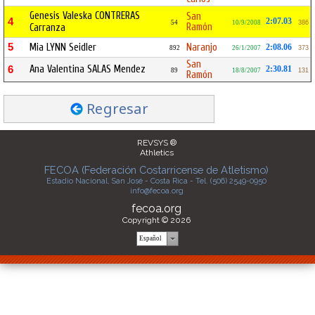
Genesis Valeska CONTRERAS
San
4
2:07.03
54
10/9/2008
386
Ramón
Carranza
5
Mia LYNN Seidler
Naranjo
2:08.06
892
26/1/2007
373
San
Ana Valentina SALAS Mendez
6
2:30.81
89
18/8/2007
131
Ramón
Regresar
REVSYS ®
Athletics
FECOA (Federación Costarricense de Atletismo)
Estadio Nacional, San José - Costa Rica - Tel. (506) 2549-0950
info@fecoa.org
fecoa.org
Copyright © 2026