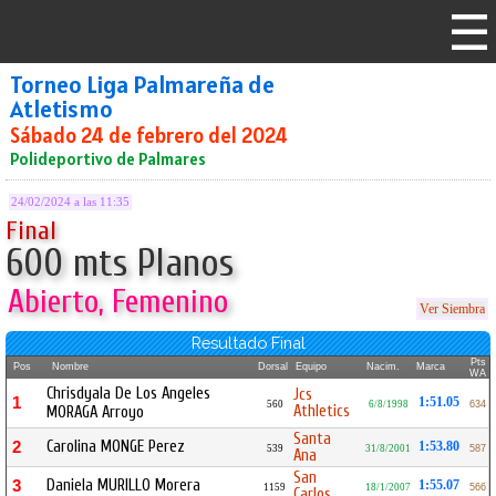
Torneo Liga Palmareña de
Atletismo
Sábado 24 de febrero del 2024
Polideportivo de Palmares
24/02/2024 a las 11:35
Final
600 mts Planos
Abierto, Femenino
Ver Siembra
Resultado Final
Pts
Pos
Nombre
Dorsal
Equipo
Nacim.
Marca
WA
Chrisdyala De Los Angeles
Jcs
1
1:51.05
560
6/8/1998
634
Athletics
MORAGA Arroyo
Santa
Carolina MONGE Perez
2
1:53.80
539
31/8/2001
587
Ana
San
Daniela MURILLO Morera
3
1:55.07
1159
18/1/2007
566
Carlos