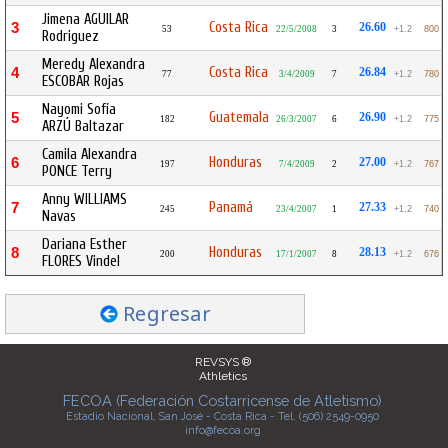
Jimena AGUILAR
Costa Rica
3
26.60
53
22/5/2008
3
+1.2
800
Rodriguez
Meredy Alexandra
Costa Rica
4
26.84
77
3/4/2009
7
+1.2
780
ESCOBAR Rojas
Nayomi Sofía
Guatemala
5
26.90
182
26/3/2007
6
+1.2
775
ARZÚ Baltazar
Camila Alexandra
Honduras
6
27.00
197
7/4/2009
2
+1.2
767
PONCE Terry
Anny WILLIAMS
Panamá
7
27.33
245
23/4/2007
1
+1.2
740
Navas
Dariana Esther
Honduras
8
28.13
200
17/1/2007
8
+1.2
676
FLORES Vindel
Regresar
REVSYS ®
Athletics
FECOA (Federación Costarricense de Atletismo)
Estadio Nacional, San José - Costa Rica - Tel. (506) 2549-0950
info@fecoa.org