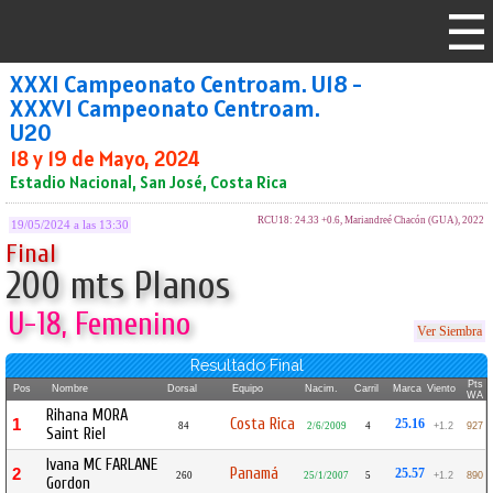
XXXI Campeonato Centroam. U18 -
XXXVI Campeonato Centroam.
U20
18 y 19 de Mayo, 2024
Estadio Nacional, San José, Costa Rica
RCU18: 24.33 +0.6, Mariandreé Chacón (GUA), 2022
19/05/2024 a las 13:30
Final
200 mts Planos
U-18, Femenino
Ver Siembra
Resultado Final
Pts
Pos
Nombre
Dorsal
Equipo
Nacim.
Carril
Marca
Viento
WA
Rihana MORA
Costa Rica
1
25.16
84
2/6/2009
4
+1.2
927
Saint Riel
Ivana MC FARLANE
Panamá
2
25.57
260
25/1/2007
5
+1.2
890
Gordon