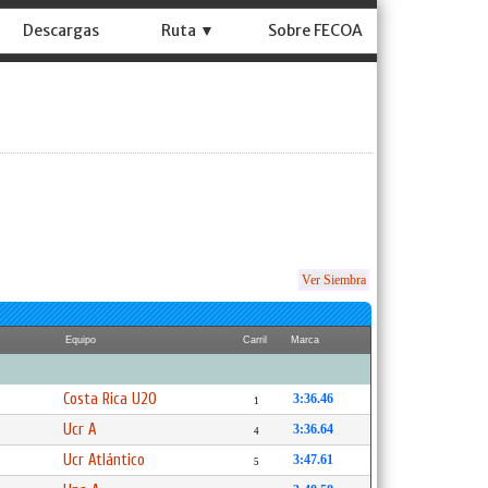
Descargas
Ruta ▼
Sobre FECOA
Ver Siembra
Equipo
Carril
Marca
Costa Rica U20
3:36.46
1
Ucr A
3:36.64
4
Ucr Atlántico
3:47.61
5