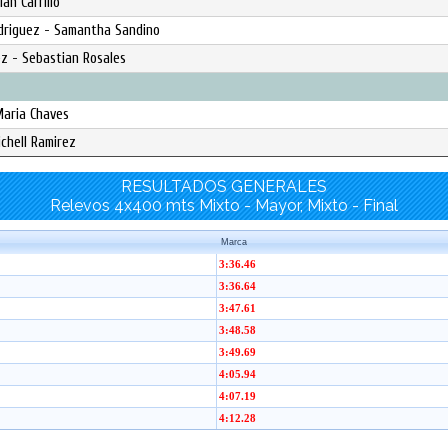
an Carrillo
odriguez - Samantha Sandino
ez - Sebastian Rosales
Maria Chaves
ichell Ramirez
RESULTADOS GENERALES
Relevos 4x400 mts Mixto - Mayor, Mixto - Final
Marca
3:36.46
3:36.64
3:47.61
3:48.58
3:49.69
4:05.94
4:07.19
4:12.28