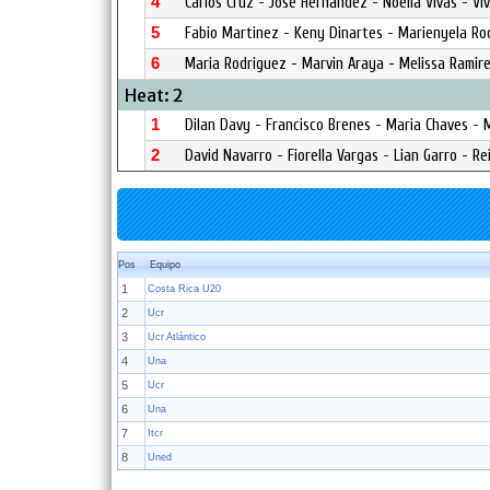
4
Carlos Cruz - Jose Hernandez - Noelia Vivas - Vivi
5
Fabio Martinez - Keny Dinartes - Marienyela R
6
Maria Rodriguez - Marvin Araya - Melissa Ramir
Heat: 2
1
Dilan Davy - Francisco Brenes - Maria Chaves - 
2
David Navarro - Fiorella Vargas - Lian Garro - Re
Pos
Equipo
1
Costa Rica U20
2
Ucr
3
Ucr Atlántico
4
Una
5
Ucr
6
Una
7
Itcr
8
Uned