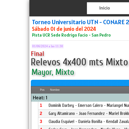
Inicio
Torneo Universitario UTN - CONARE 
Sábado 01 de junio del 2024
Pista UCR Sede Rodrigo Facio - San Pedro
01/06/2024 a las 11:30
Final
Relevos 4x400 mts Mixto
Mayor, Mixto
Pos
Nombre
Heat: 1
1
Dominik Darbey - Emerson Calero - Mariangel Nu
2
Gary Altamirano - Joao Fernandez - Mariel Brok
3
Claudia Esquivel - Daniela Bonilla - Kendall Zav